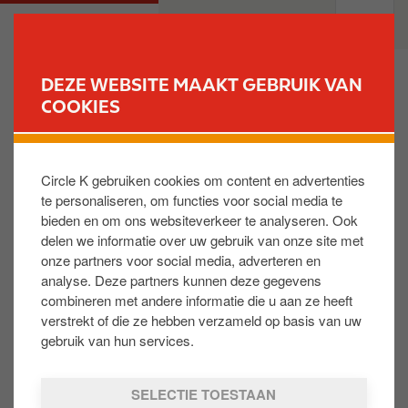
O
M
PARTICULIEREN
PROFESSIONELEN
v
a
e
i
r
n
DEZE WEBSITE MAAKT GEBRUIK VAN
s
n
COOKIES
VIND UW STATION
l
a
a
v
a
i
Circle K gebruiken cookies om content en advertenties
n
g
MIJN SERVICESTATION
F
te personaliseren, om functies voor social media te
e
a
o
bieden en om ons websiteverkeer te analyseren. Ook
Een servicestation vinden
n
t
o
delen we informatie over uw gebruik van onze site met
Mijn pauze en mijn diensten
n
i
t
onze partners voor social media, adverteren en
Carwash
a
o
e
analyse. Deze partners kunnen deze gegevens
In een tankstation werken
a
n
r
combineren met andere informatie die u aan ze heeft
r
verstrekt of die ze hebben verzameld op basis van uw
REWARD CLUB
d
gebruik van hun services.
e
Wat is de Reward Club?
i
Log in bij Reward Club
SELECTIE TOESTAAN
n
Gratis pechverhelping