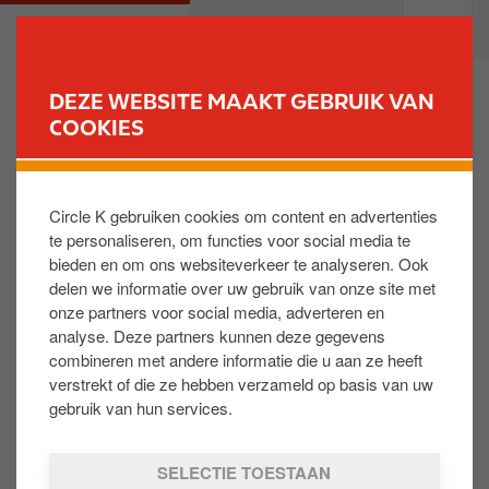
O
M
PARTICULIEREN
PROFESSIONELEN
v
a
e
i
r
n
DEZE WEBSITE MAAKT GEBRUIK VAN
s
n
COOKIES
VIND UW STATION
l
a
a
v
a
i
Circle K gebruiken cookies om content en advertenties
Er zijn wijzigingen doorgevoerd in de manier
n
g
te personaliseren, om functies voor social media te
waarop u inlogt.
Klik hier voor meer informatie.
e
a
bieden en om ons websiteverkeer te analyseren. Ook
n
t
delen we informatie over uw gebruik van onze site met
n
i
onze partners voor social media, adverteren en
MIJN SERVICESTATION
F
a
o
analyse. Deze partners kunnen deze gegevens
o
a
n
combineren met andere informatie die u aan ze heeft
Een servicestation vinden
o
r
verstrekt of die ze hebben verzameld op basis van uw
Mijn pauze en mijn diensten
t
d
gebruik van hun services.
Carwash
e
e
In een tankstation werken
r
i
SELECTIE TOESTAAN
n
REWARD CLUB