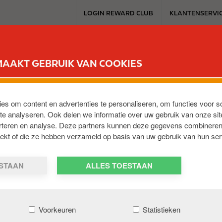
T
LOGIN REWARD CLUB
KLANTENSERVI
o
p
m
SERVICESTATION
REWARD CLUB
ELEKTROMOBILITEIT
WERKEN 
e
MAAKT GEBRUIK VAN COOKIES
n
u
ies om content en advertenties te personaliseren, om functies voor s
e analyseren. Ook delen we informatie over uw gebruik van onze sit
erteren en analyse. Deze partners kunnen deze gegevens combineren
trekt of die ze hebben verzameld op basis van uw gebruik van hun ser
N SERVICE
ESTAAN
ALLES TOESTAAN
KEN
Voorkeuren
Statistieken