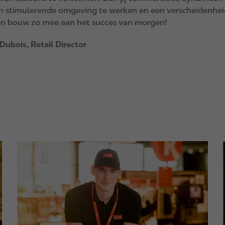
n stimulerende omgeving te werken en een verscheidenheid
n bouw zo mee aan het succes van morgen!
Dubois, Retail Director
I
I
m
a
g
e