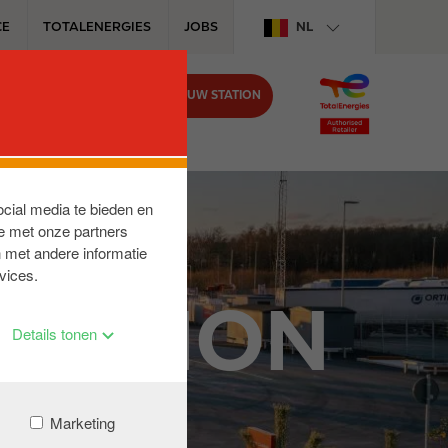
CE
TOTALENERGIES
JOBS
NL
VIND UW STATION
BIJ CIRCLE K
ocial media te bieden en
e met onze partners
 met andere informatie
vices.
STATION
Details tonen
Marketing