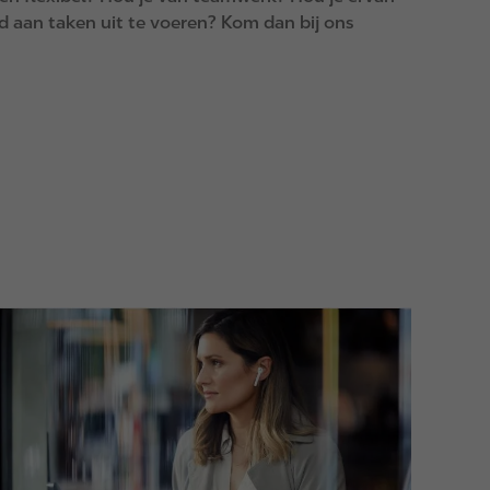
 aan taken uit te voeren? Kom dan bij ons
m
a
g
e