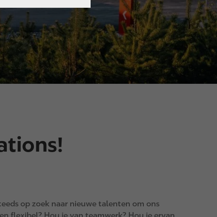
ations!
 steeds op zoek naar nieuwe talenten om ons
 en flexibel? Hou je van teamwerk? Hou je ervan