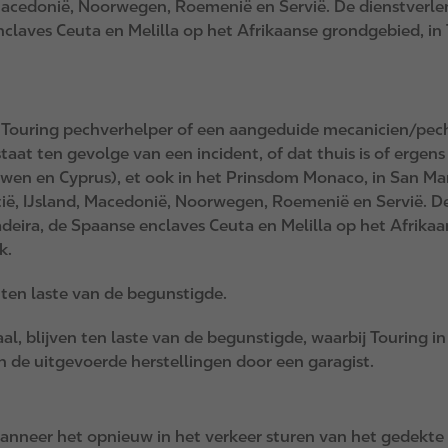
, Macedonië, Noorwegen, Roemenië en Servië. De dienstverle
claves Ceuta en Melilla op het Afrikaanse grondgebied, in
 Touring pechverhelper of een aangeduide mecanicien/pechv
taat ten gevolge van een incident, of dat thuis is of erge
uwen en Cyprus), et ook in het Prinsdom Monaco, in San Mar
tië, IJsland, Macedonië, Noorwegen, Roemenië en Servië. D
eira, de Spaanse enclaves Ceuta en Melilla op het Afrikaan
k.
 ten laste van de begunstigde.
al, blijven ten laste van de begunstigde, waarbij Touring 
n de uitgevoerde herstellingen door een garagist.
, wanneer het opnieuw in het verkeer sturen van het gedekt