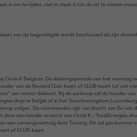
aat is om te rijden, niet in staat is tot de uit te voeren ma
.
plaats van de begunstigde wordt beschouwd als zijn domicil
j Circle K Belgium. De dekkingsperiode van het voertuig 
e houder van de Reward Club-kaart of CLUB-kaart (of van mi
acto” een motor dekken). Bij de aankoop zal de houder van
Energies shop in België of in het Groothertogdom Luxembur
 hierop volgen. De voorwaarden zijn van kracht om 0u van d
 door een houder ervan in een Circle K / TotalEnergies sho
van een vervangvoertuig door Touring. Dit zal pas kunnen 
aart of CLUB-kaart.