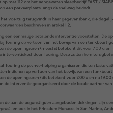
 op met 112 om het aangewezen sleepbedrijf FAST / SIABIS
h op een parkeerplaats langs de snelweg bevindt.
het voertuig terugvindt in haar gegevensbank, die dagelijk
oorwaarden beschreven in artikel 1.2,
uring een éénmalige betalende interventie voorstellen. De o
ij Touring op vertoon van het bewijs van een tankbeurt ged
n de openingsuren (meestal betekent dit voor 7.00 u en n
 de interventiekost door Touring. Deze zullen hem terugb
zal Touring de pechverhelping organiseren die ten laste val
ten indienen op vertoon van het bewijs van een tankbeurt g
n de openingsuren (dit betekent voor 7.00 u en na 19.00 u
an de interventie georganiseerd door de locale partner van
van de aan de begunstigden aangeboden dekkingen zijn een
yprus), en ook in het Prinsdom Monaco, in San Marino, Ando