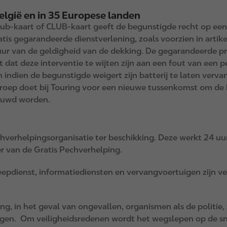
België en in 35 Europese landen
b-kaart of CLUB-kaart geeft de begunstigde recht op een d
tis gegarandeerde dienstverlening, zoals voorzien in artike
duur van de geldigheid van de dekking. De gegarandeerde
 dat deze interventie te wijten zijn aan een fout van een pe
en indien de begunstigde weigert zijn batterij te laten verv
oep doet bij Touring voor een nieuwe tussenkomst om de ba
ouwd worden.
hverhelpingsorganisatie ter beschikking. Deze werkt 24 uur
 van de Gratis Pechverhelping.
leepdienst, informatiediensten en vervangvoertuigen zijn 
g, in het geval van ongevallen, organismen als de politie
ngen. Om veiligheidsredenen wordt het wegslepen op de sn