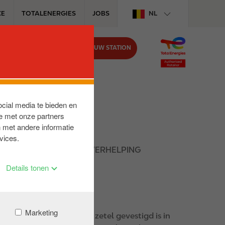
CE
TOTALENERGIES
JOBS
NL
VIND UW STATION
BIJ CIRCLE K
ocial media te bieden en
e met onze partners
 met andere informatie
vices.
 VAN DE GRATIS PECHVERHELPING
Details tonen
Marketing
van de maatschappelijke zetel gevestigd is in