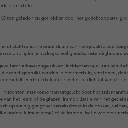
edekt voertuig.
5 ton geladen en getrokken door het gedekte voertuig op 
e of elektronische onderdelen van het gedekte voertuig, d
rond te rijden in redelijke veiligheidsomstandigheden, w
evallen: verkeersongelukken, incidenten te wijten aan de 
 die moet gebruikt worden in het voertuig, vastlopen, dade
eïmmobiliseerd voertuig door verlies of diefstal van de sleu
s incidenten: mankementen uitgelokt door het zich manife
e van het raam of de glazen, immobilisatie van het gedekte
n rit op weinig gangbaar terrein (cross in de bossen, velden
lke andere klimaatramp) of de immobilisatie van het voert