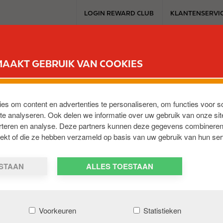
T
LOGIN REWARD CLUB
KLANTENSERVI
o
p
m
SERVICESTATION
REWARD CLUB
ELEKTROMOBILITEIT
WERKEN 
e
MAAKT GEBRUIK VAN COOKIES
n
u
lping voorwaarden
ies om content en advertenties te personaliseren, om functies voor s
e analyseren. Ook delen we informatie over uw gebruik van onze sit
erteren en analyse. Deze partners kunnen deze gegevens combineren
trekt of die ze hebben verzameld op basis van uw gebruik van hun ser
E EN IN 35 EUROPESE LANDEN VOOR DE BEGUNSTIGDEN
ESTAAN
ALLES TOESTAAN
Voorkeuren
Statistieken
loze vennootschap Touring (RPR 0403.471.401 Brussel), waar