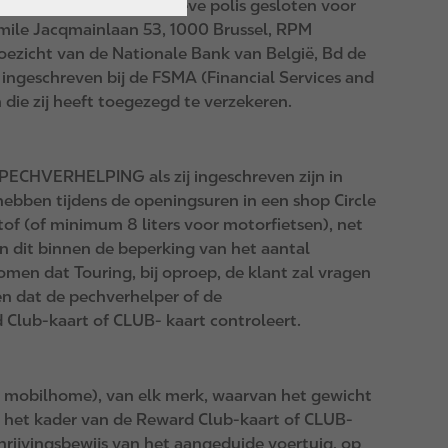
hap Touring een collectieve polis gesloten voor
 Emile Jacqmainlaan 53, 1000 Brussel, RPM
ezicht van de Nationale Bank van België, Bd de
s ingeschreven bij de FSMA (Financial Services and
die zij heeft toegezegd te verzekeren.
ECHVERHELPING als zij ingeschreven zijn in
bben tijdens de openingsuren in een shop Circle
f (of minimum 8 liters voor motorfietsen), net
en dit binnen de beperking van het aantal
men dat Touring, bij oproep, de klant zal vragen
n dat de pechverhelper of de
lub-kaart of CLUB- kaart controleert.
n mobilhome), van elk merk, waarvan het gewicht
n het kader van de Reward Club-kaart of CLUB-
rijvingsbewijs van het aangeduide voertuig, op