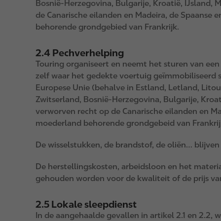
Bosnië-Herzegovina, Bulgarije, Kroatië, IJsland
de Canarische eilanden en Madeira, de Spaanse en
behorende grondgebied van Frankrijk.
2.4 Pechverhelping
Touring organiseert en neemt het sturen van een
zelf waar het gedekte voertuig geïmmobiliseerd s
Europese Unie (behalve in Estland, Letland, Lito
Zwitserland, Bosnië-Herzegovina, Bulgarije, Kroa
verworven recht op de Canarische eilanden en Mad
moederland behorende grondgebeid van Frankrij
De wisselstukken, de brandstof, de oliën… blijven
De herstellingskosten, arbeidsloon en het materia
gehouden worden voor de kwaliteit of de prijs va
2.5 Lokale sleepdienst
In de aangehaalde gevallen in artikel 2.1 en 2.2