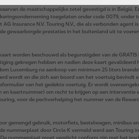
ssel. Voor bepaalde prestaties heeft de naamloze vennootsc
 waarvan de maatschappelijke zetel gevestigd is in België,
keringsonderneming toegelaten onder code 0079, onder to
t AG Insurance N.V. Touring N.V., die als verbonden agent i
e gewaarborgde prestaties in het buitenland uit te voeren 
kaart worden beschouwd als begunstigden van de GRATIS P
ng gekregen hebben en nadien deze kaart gevalideerd he
ogdom Luxemburg na aankoop van minimum 25 liters brandsto
eerd wordt en die zich aan boord van het voertuig bevindt 
gsformulier van het gedekte voertuig. Er wordt overeengeko
en kaartnummer) om recht te krijgen op een interventie e
ring, voor de pechverhelping het nummer van de Reward C
voor gemengd gebruik, motorfiets, bestelwagen, minibus e
n de nummerplaat door Circle K vermeld werd aan Touring i
 De nummerplaat moet verplicht conform zijn met het insch