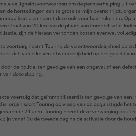
inimale veiligheidsvoorwaarden om de pechverhelping uit t
van de herstellingen een te grote termijn overschrijdt, orga
n immobilisatie en neemt deze ook voor haar rekening. Op ui
een straal van 20 km van de plaats van immobilisatie. Indie
lisatie, zijn de hieraan verbonden kosten evenwel volledig 
te voertuig, neemt Touring de verantwoordelijkheid op zich
oet zich van elke verantwoordelijkheid op het gebeid van
t door de politie, ten gevolge van een ongeval of een def
r van deze sleping.
ekte voertuig dat geïmmobiliseerd is ten gevolge van een in
 is, organiseert Touring op vraag van de begunstigde het t
 gedurende 24 uren. Touring neemt deze vervanging ook ten 
k zijn vanaf 0u de tweede dag na de activatie door de hou