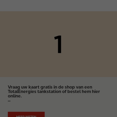
I
m
a
g
e
Vraag uw kaart gratis in de shop van een
TotalEnergies tankstation of bestel hem hier
online.
MEER WETEN