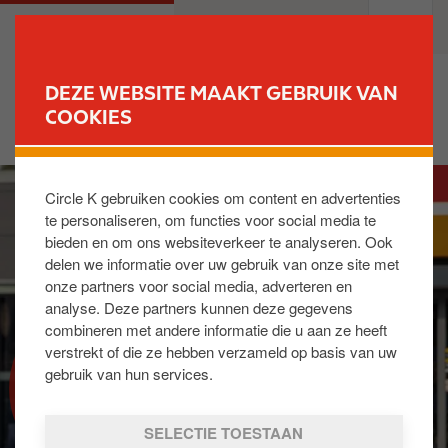
O
M
PARTICULIEREN
PROFESSIONELEN
v
a
e
i
r
n
DEZE WEBSITE MAAKT GEBRUIK VAN
s
n
COOKIES
VIND UW STATION
l
a
a
v
I
a
i
Circle K gebruiken cookies om content en advertenties
m
n
g
te personaliseren, om functies voor social media te
a
e
a
bieden en om ons websiteverkeer te analyseren. Ook
g
n
t
delen we informatie over uw gebruik van onze site met
e
n
i
onze partners voor social media, adverteren en
a
o
analyse. Deze partners kunnen deze gegevens
a
n
combineren met andere informatie die u aan ze heeft
r
verstrekt of die ze hebben verzameld op basis van uw
AANMELDEN OP UW
d
gebruik van hun services.
REWARD CLUB ACCOUNT
e
i
SELECTIE TOESTAAN
n