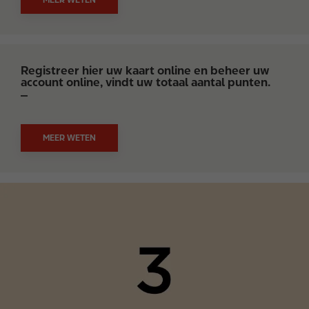
Registreer hier uw kaart online en beheer uw
account online, vindt uw totaal aantal punten.
MEER WETEN
I
m
a
g
e