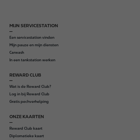
MIJN SERVICESTATION
F
o
Een servicestation vinden
o
Mijn pauze en mijn diensten
t
Carwash
e
In een tankstation werken
r
REWARD CLUB
Wat is de Reward Club?
Log in bij Reward Club
Gratis pechverhelping
ONZE KAARTEN
Reward Club kaart
Diplomatieke kaart