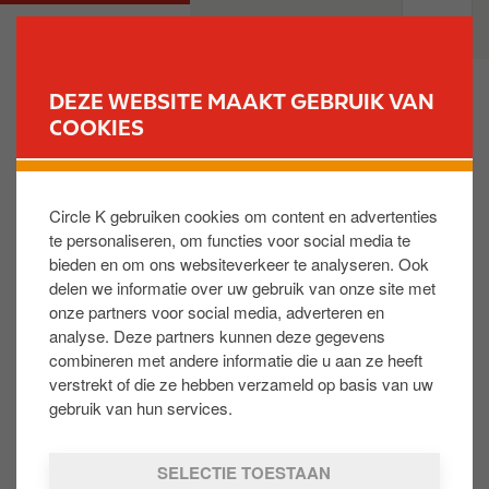
O
M
PARTICULIEREN
PROFESSIONELEN
v
a
e
i
r
n
DEZE WEBSITE MAAKT GEBRUIK VAN
s
n
COOKIES
VIND UW STATION
l
a
a
v
Mijn kaart is gestolen of verloren! Wat moet ik
a
i
doen om de kaart te blokkeren?
Circle K gebruiken cookies om content en advertenties
n
g
te personaliseren, om functies voor social media te
e
a
bieden en om ons websiteverkeer te analyseren. Ook
n
t
U kunt uw kaart 24/24 telefonisch laten blokkeren
delen we informatie over uw gebruik van onze site met
n
i
op het nummer +32 2 288 94 00 of het kan ook via
onze partners voor social media, adverteren en
a
o
het internet op
Fleet Portal
. U kunt ook meteen een
analyse. Deze partners kunnen deze gegevens
a
n
duplicaat aanvragen.
combineren met andere informatie die u aan ze heeft
r
verstrekt of die ze hebben verzameld op basis van uw
d
gebruik van hun services.
e
Is dit nuttig:
i
SELECTIE TOESTAAN
JA
NEE
n