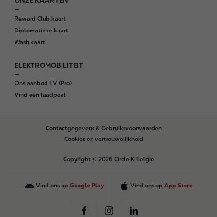
ONZE KAARTEN
Reward Club kaart
Diplomatieke kaart
Wash kaart
ELEKTROMOBILITEIT
Ons aanbod EV (Pro)
Vind een laadpaal
B
Contactgegevens & Gebruiksvoorwaarden
o
Cookies en vertrouwelijkheid
t
t
Copyright © 2026 Circle K België
o
m
Vind ons op
Google Play
Vind ons op
App Store