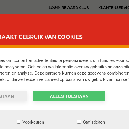
T
LOGIN REWARD CLUB
KLANTENSERVI
o
p
m
SERVICESTATION
REWARD CLUB
ELEKTROMOBILITEIT
WERKEN 
e
MAAKT GEBRUIK VAN COOKIES
n
u
t pourtant je suis prélevé régulièrement
ies om content en advertenties te personaliseren, om functies voor s
e analyseren. Ook delen we informatie over uw gebruik van onze sit
accès
Fleet Portal
, rubrique « Factures ». Peut-être n’avez-vo
erteren en analyse. Deze partners kunnen deze gegevens combineren
se d’envoi !
trekt of die ze hebben verzameld op basis van uw gebruik van hun ser
ESTAAN
ALLES TOESTAAN
Voorkeuren
Statistieken