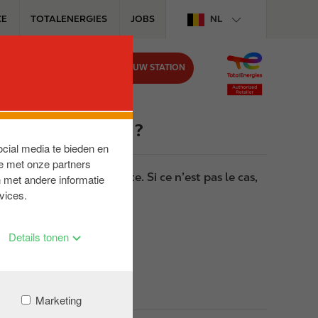
CE
TOTALENERGIES
JOBS
NL
VIND UW STATION
BIJ CIRCLE K
 ? Où sont-elles ?
ocial media te bieden en
e met onze partners
us jamais consulté le site. Si ce n’est pas le cas,
 met andere informatie
vices.
Details tonen
Marketing