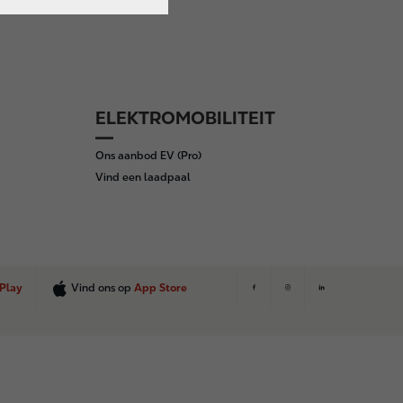
ELEKTROMOBILITEIT
Ons aanbod EV (Pro)
Vind een laadpaal
Play
Vind ons op
App Store