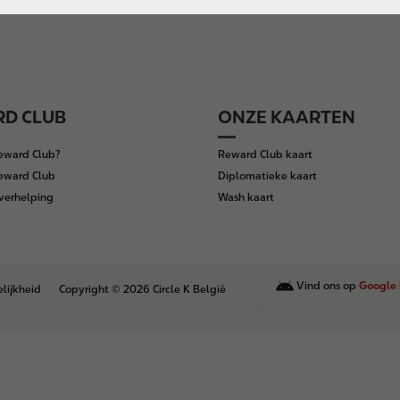
D CLUB
ONZE KAARTEN
Reward Club?
Reward Club kaart
Reward Club
Diplomatieke kaart
verhelping
Wash kaart
Vind ons op
Google 
lijkheid
Copyright © 2026 Circle K België