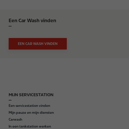
Een Car Wash vinden
EEN CAR WASH VINDEN
MIJN SERVICESTATION
F
o
Een servicestation vinden
o
Mijn pauze en mijn diensten
t
Carwash
e
In een tankstation werken