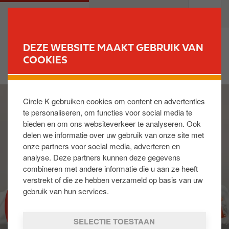
O
M
PARTICULIEREN
PROFESSIONELEN
v
a
e
i
r
n
DEZE WEBSITE MAAKT GEBRUIK VAN
s
n
COOKIES
VIND UW STATION
l
a
a
v
I
a
i
Circle K gebruiken cookies om content en advertenties
m
n
g
te personaliseren, om functies voor social media te
a
e
a
bieden en om ons websiteverkeer te analyseren. Ook
g
n
t
delen we informatie over uw gebruik van onze site met
e
n
i
onze partners voor social media, adverteren en
a
o
analyse. Deze partners kunnen deze gegevens
a
n
combineren met andere informatie die u aan ze heeft
r
verstrekt of die ze hebben verzameld op basis van uw
d
gebruik van hun services.
PROGRAMMA LOTUS
e
i
SELECTIE TOESTAAN
n