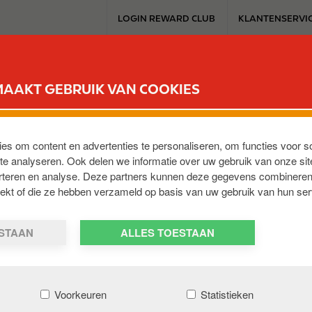
T
LOGIN REWARD CLUB
KLANTENSERVI
o
p
m
SERVICESTATION
REWARD CLUB
ELEKTROMOBILITEIT
WERKEN 
e
MAAKT GEBRUIK VAN COOKIES
n
u
ies om content en advertenties te personaliseren, om functies voor s
e analyseren. Ook delen we informatie over uw gebruik van onze sit
erteren en analyse. Deze partners kunnen deze gegevens combineren
-2990
,
BE
trekt of die ze hebben verzameld op basis van uw gebruik van hun ser
ESTAAN
ALLES TOESTAAN
Voorkeuren
Statistieken