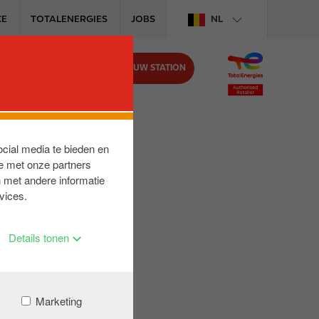
CE
TOTALENERGIES
JOBS
NL
VIND UW STATION
BIJ CIRCLE K
ocial media te bieden en
e met onze partners
 met andere informatie
vices.
Details tonen
Marketing