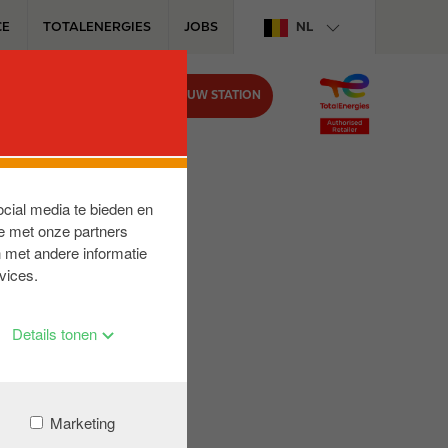
CE
TOTALENERGIES
JOBS
NL
VIND UW STATION
BIJ CIRCLE K
ocial media te bieden en
e met onze partners
 met andere informatie
vices.
Details tonen
Marketing