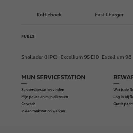
Koffiehoek
Fast Charger
FUELS
Snellader (HPC)
Excellium 95 E10
Excellium 98
MIJN SERVICESTATION
REWAR
F
o
Een servicestation vinden
Wat is de 
o
Mijn pauze en mijn diensten
Log in bij 
t
Carwash
Gratis pech
e
In een tankstation werken
r