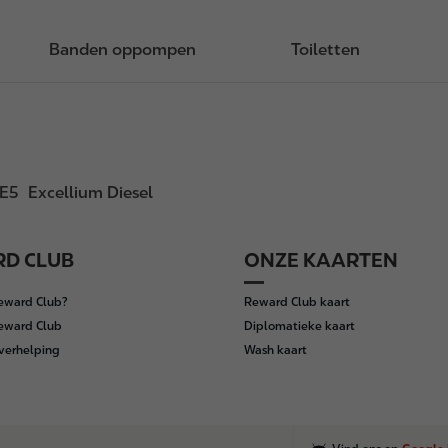
Banden oppompen
Toiletten
 E5
Excellium Diesel
D CLUB
ONZE KAARTEN
Reward Club?
Reward Club kaart
Reward Club
Diplomatieke kaart
verhelping
Wash kaart