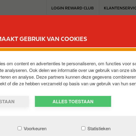
T
LOGIN REWARD CLUB
KLANTENSERVI
o
p
m
SERVICESTATION
REWARD CLUB
ELEKTROMOBILITEIT
WERKEN 
e
MAAKT GEBRUIK VAN COOKIES
n
u
ies om content en advertenties te personaliseren, om functies voor s
e analyseren. Ook delen we informatie over uw gebruik van onze sit
erteren en analyse. Deze partners kunnen deze gegevens combineren
cht
,
BE-1070
,
BE
trekt of die ze hebben verzameld op basis van uw gebruik van hun ser
ESTAAN
ALLES TOESTAAN
Voorkeuren
Statistieken