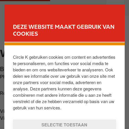
O
M
PARTICULIEREN
PROFESSIONELEN
v
a
e
i
r
n
DEZE WEBSITE MAAKT GEBRUIK VAN
s
n
COOKIES
VIND UW STATION
l
a
a
v
WEELDE
a
i
Circle K gebruiken cookies om content en advertenties
n
g
te personaliseren, om functies voor social media te
e
a
Bredaseweg 2
,
Weelde
,
BE-2381
,
BE
bieden en om ons websiteverkeer te analyseren. Ook
n
t
delen we informatie over uw gebruik van onze site met
Phone:
+32478770062
n
i
onze partners voor social media, adverteren en
a
o
analyse. Deze partners kunnen deze gegevens
a
n
Routebeschrijving opvragen
combineren met andere informatie die u aan ze heeft
r
verstrekt of die ze hebben verzameld op basis van uw
d
gebruik van hun services.
Vind ons op
App Store
e
Vind ons op
Google Play
i
SELECTIE TOESTAAN
n