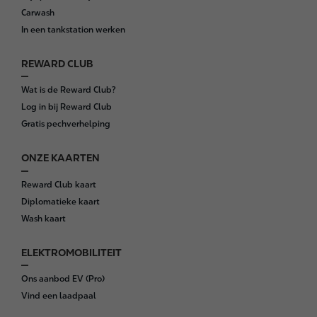
t
Carwash
e
In een tankstation werken
r
REWARD CLUB
Wat is de Reward Club?
Log in bij Reward Club
Gratis pechverhelping
ONZE KAARTEN
Reward Club kaart
Diplomatieke kaart
Wash kaart
ELEKTROMOBILITEIT
Ons aanbod EV (Pro)
Vind een laadpaal