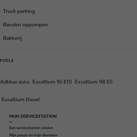
Truck parking
Banden oppompen
Bakkerij
FUELS
Adblue auto
Excellium 95 E10
Excellium 98 E5
Excellium Diesel
MIJN SERVICESTATION
F
o
Een servicestation vinden
o
Mijn pauze en mijn diensten