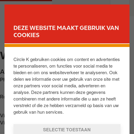
O
M
PARTICULIEREN
PROFESSIONELEN
v
a
e
i
r
n
DEZE WEBSITE MAAKT GEBRUIK VAN
s
n
COOKIES
VIND UW STATION
l
a
a
v
WAVRE REINE ASTRID
a
i
Circle K gebruiken cookies om content en advertenties
n
g
te personaliseren, om functies voor social media te
e
a
Av. Reine Astrid 67
,
Wavre
,
BE-1300
,
BE
bieden en om ons websiteverkeer te analyseren. Ook
n
t
delen we informatie over uw gebruik van onze site met
Phone:
+3210453216
n
i
onze partners voor social media, adverteren en
a
o
analyse. Deze partners kunnen deze gegevens
a
n
Routebeschrijving opvragen
combineren met andere informatie die u aan ze heeft
r
verstrekt of die ze hebben verzameld op basis van uw
d
gebruik van hun services.
Vind ons op
App Store
e
Vind ons op
Google Play
i
SELECTIE TOESTAAN
n