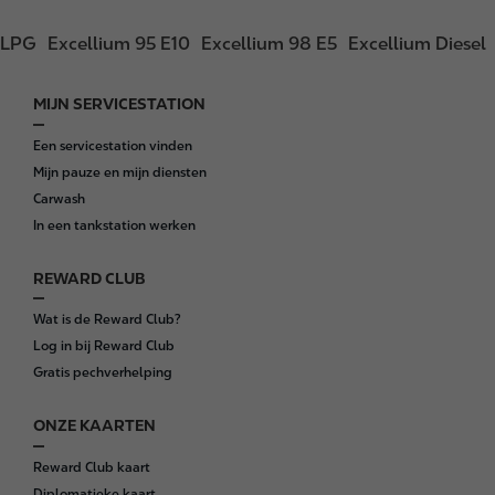
LPG
Excellium 95 E10
Excellium 98 E5
Excellium Diesel
MIJN SERVICESTATION
F
o
Een servicestation vinden
o
Mijn pauze en mijn diensten
t
Carwash
e
In een tankstation werken
r
REWARD CLUB
Wat is de Reward Club?
Log in bij Reward Club
Gratis pechverhelping
ONZE KAARTEN
Reward Club kaart
Diplomatieke kaart