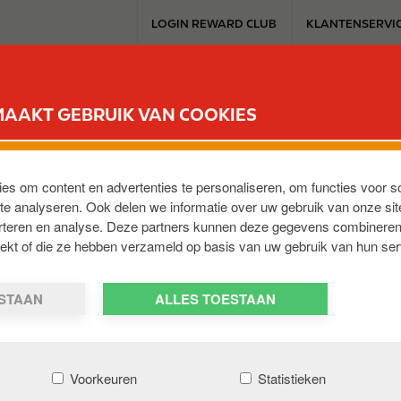
T
LOGIN REWARD CLUB
KLANTENSERVI
o
p
m
SERVICESTATION
REWARD CLUB
ELEKTROMOBILITEIT
WERKEN 
e
MAAKT GEBRUIK VAN COOKIES
n
u
ies om content en advertenties te personaliseren, om functies voor s
e analyseren. Ook delen we informatie over uw gebruik van onze sit
erteren en analyse. Deze partners kunnen deze gegevens combineren
BE-9100
,
BE
trekt of die ze hebben verzameld op basis van uw gebruik van hun ser
ESTAAN
ALLES TOESTAAN
Voorkeuren
Statistieken