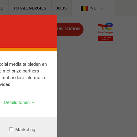
CE
TOTALENERGIES
JOBS
NL
VIND UW STATION
BIJ CIRCLE K
ocial media te bieden en
e met onze partners
 met andere informatie
vices.
Details tonen
Marketing