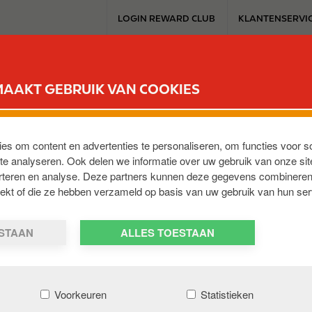
T
LOGIN REWARD CLUB
KLANTENSERVI
o
p
m
SERVICESTATION
REWARD CLUB
ELEKTROMOBILITEIT
WERKEN 
e
MAAKT GEBRUIK VAN COOKIES
n
u
ies om content en advertenties te personaliseren, om functies voor s
e analyseren. Ook delen we informatie over uw gebruik van onze sit
erteren en analyse. Deze partners kunnen deze gegevens combineren
-Genappe
,
BE-1472
,
BE
trekt of die ze hebben verzameld op basis van uw gebruik van hun ser
ESTAAN
ALLES TOESTAAN
Voorkeuren
Statistieken