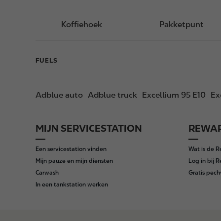
Koffiehoek
Pakketpunt
FUELS
Adblue auto
Adblue truck
Excellium 95 E10
Ex
MIJN SERVICESTATION
REWAR
F
o
Een servicestation vinden
Wat is de 
o
Mijn pauze en mijn diensten
Log in bij 
t
Carwash
Gratis pech
e
In een tankstation werken
r