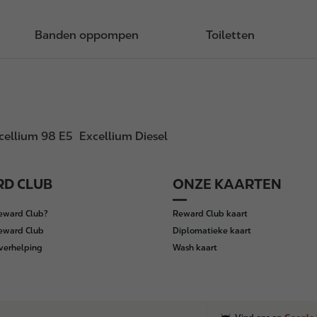
Banden oppompen
Toiletten
cellium 98 E5
Excellium Diesel
D CLUB
ONZE KAARTEN
Reward Club?
Reward Club kaart
Reward Club
Diplomatieke kaart
verhelping
Wash kaart