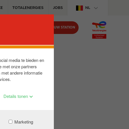
CE
TOTALENERGIES
JOBS
NL
VIND UW STATION
BIJ CIRCLE K
ocial media te bieden en
e met onze partners
 met andere informatie
vices.
Details tonen
Marketing