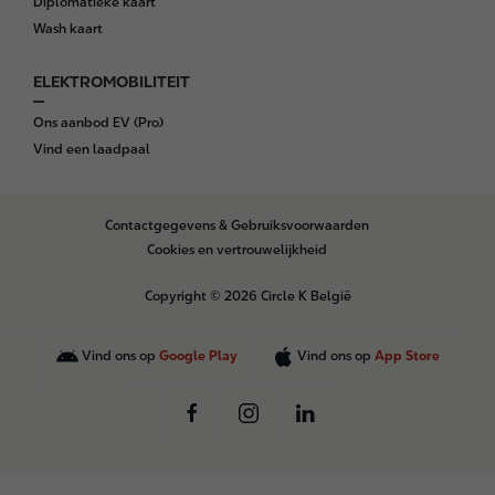
Diplomatieke kaart
Wash kaart
ELEKTROMOBILITEIT
Ons aanbod EV (Pro)
Vind een laadpaal
B
Contactgegevens & Gebruiksvoorwaarden
o
Cookies en vertrouwelijkheid
t
t
Copyright © 2026 Circle K België
o
m
Vind ons op
Google Play
Vind ons op
App Store