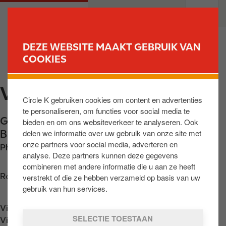
O
M
PARTICULIEREN
PROFESSIONELEN
v
a
e
i
r
n
DEZE WEBSITE MAAKT GEBRUIK VAN
s
n
COOKIES
VIND UW STATION
l
a
a
v
VDB ZOTTEGEM 2
a
i
Circle K gebruiken cookies om content en advertenties
n
g
te personaliseren, om functies voor social media te
e
a
Grotenbergestraat 73
,
Zottegem
,
BE-9620
,
bieden en om ons websiteverkeer te analyseren. Ook
n
t
delen we informatie over uw gebruik van onze site met
BE
n
i
onze partners voor social media, adverteren en
Phone:
+3222333744
a
o
analyse. Deze partners kunnen deze gegevens
a
n
combineren met andere informatie die u aan ze heeft
r
Routebeschrijving opvragen
verstrekt of die ze hebben verzameld op basis van uw
d
gebruik van hun services.
e
Vind ons op
App Store
i
SELECTIE TOESTAAN
Vind ons op
Google Play
n