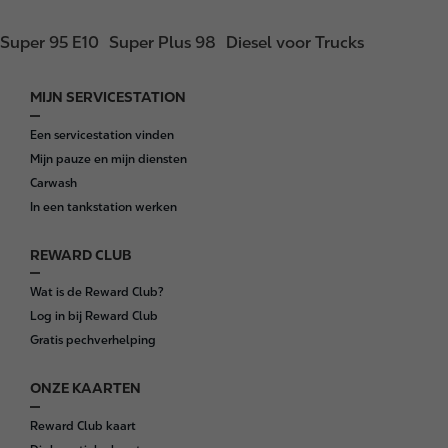
Super 95 E10
Super Plus 98
Diesel voor Trucks
MIJN SERVICESTATION
F
o
Een servicestation vinden
o
Mijn pauze en mijn diensten
t
Carwash
e
In een tankstation werken
r
REWARD CLUB
Wat is de Reward Club?
Log in bij Reward Club
Gratis pechverhelping
ONZE KAARTEN
Reward Club kaart