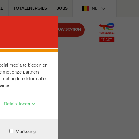
CE
TOTALENERGIES
JOBS
NL
VIND UW STATION
BIJ CIRCLE K
ocial media te bieden en
e met onze partners
 met andere informatie
vices.
Details tonen
Marketing