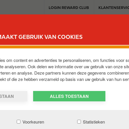
T
LOGIN REWARD CLUB
KLANTENSERVI
o
p
m
SERVICESTATION
REWARD CLUB
ELEKTROMOBILITEIT
WERKEN 
e
MAAKT GEBRUIK VAN COOKIES
n
u
ZEN
ies om content en advertenties te personaliseren, om functies voor s
e analyseren. Ook delen we informatie over uw gebruik van onze sit
ai 22
erteren en analyse. Deze partners kunnen deze gegevens combineren
,
Bruxelles
,
BE-1000
,
BE
trekt of die ze hebben verzameld op basis van uw gebruik van hun ser
ESTAAN
ALLES TOESTAAN
Voorkeuren
Statistieken