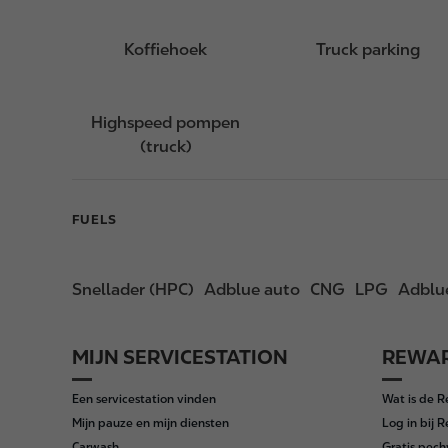
Koffiehoek
Truck parking
Highspeed pompen
(truck)
FUELS
Snellader (HPC)
Adblue auto
CNG
LPG
Adblue
MIJN SERVICESTATION
REWAR
F
o
Een servicestation vinden
Wat is de 
o
Mijn pauze en mijn diensten
Log in bij 
t
Carwash
Gratis pech