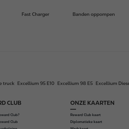
Fast Charger
Banden oppompen
 truck
Excellium 95 E10
Excellium 98 E5
Excellium Dies
D CLUB
ONZE KAARTEN
Reward Club?
Reward Club kaart
Reward Club
Diplomatieke kaart
verhelping
Wash kaart