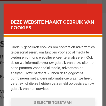
O
M
PARTICULIEREN
PROFESSIONELEN
v
a
e
i
r
n
DEZE WEBSITE MAAKT GEBRUIK VAN
s
n
COOKIES
VIND UW STATION
l
a
a
v
SOMZEE
a
i
Circle K gebruiken cookies om content en advertenties
n
g
te personaliseren, om functies voor social media te
e
a
Rte de Couvin 61
,
Somzée
,
BE-5651
,
BE
bieden en om ons websiteverkeer te analyseren. Ook
n
t
delen we informatie over uw gebruik van onze site met
Phone:
+3271216667
n
i
onze partners voor social media, adverteren en
a
o
analyse. Deze partners kunnen deze gegevens
a
n
Routebeschrijving opvragen
combineren met andere informatie die u aan ze heeft
r
verstrekt of die ze hebben verzameld op basis van uw
d
gebruik van hun services.
Vind ons op
App Store
e
Vind ons op
Google Play
i
SELECTIE TOESTAAN
n