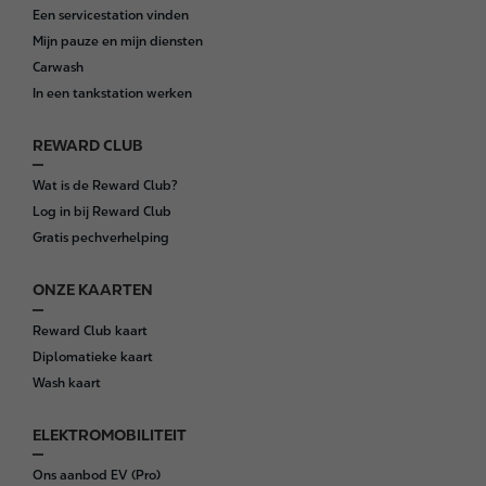
o
Een servicestation vinden
o
Mijn pauze en mijn diensten
t
Carwash
e
In een tankstation werken
r
REWARD CLUB
Wat is de Reward Club?
Log in bij Reward Club
Gratis pechverhelping
ONZE KAARTEN
Reward Club kaart
Diplomatieke kaart
Wash kaart
ELEKTROMOBILITEIT
Ons aanbod EV (Pro)