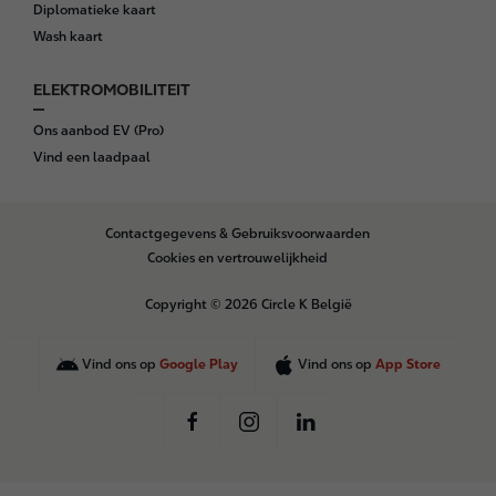
Diplomatieke kaart
Wash kaart
ELEKTROMOBILITEIT
Ons aanbod EV (Pro)
Vind een laadpaal
B
Contactgegevens & Gebruiksvoorwaarden
o
Cookies en vertrouwelijkheid
t
t
Copyright © 2026 Circle K België
o
m
Vind ons op
Google Play
Vind ons op
App Store