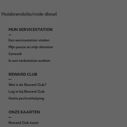
Huisbrandolie/rode diesel
MIJN SERVICESTATION
F
o
Een servicestation vinden
o
Mijn pauze en mijn diensten
t
Carwash
e
In een tankstation werken
r
REWARD CLUB
Wat is de Reward Club?
Log in bij Reward Club
Gratis pechverhelping
ONZE KAARTEN
Reward Club kaart