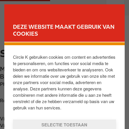
O
M
PARTICULIEREN
PROFESSIONELEN
v
a
e
i
r
n
DEZE WEBSITE MAAKT GEBRUIK VAN
s
n
COOKIES
VIND UW STATION
l
a
a
v
SCHERPENHEUVEL
a
i
Circle K gebruiken cookies om content en advertenties
n
g
te personaliseren, om functies voor social media te
e
a
Mannenberg 190
,
Scherpenheuvel
,
BE-3272
,
bieden en om ons websiteverkeer te analyseren. Ook
n
t
delen we informatie over uw gebruik van onze site met
BE
n
i
onze partners voor social media, adverteren en
Phone:
+3213772101
a
o
analyse. Deze partners kunnen deze gegevens
a
n
combineren met andere informatie die u aan ze heeft
r
Routebeschrijving opvragen
verstrekt of die ze hebben verzameld op basis van uw
d
gebruik van hun services.
e
Vind ons op
App Store
i
SELECTIE TOESTAAN
Vind ons op
Google Play
n