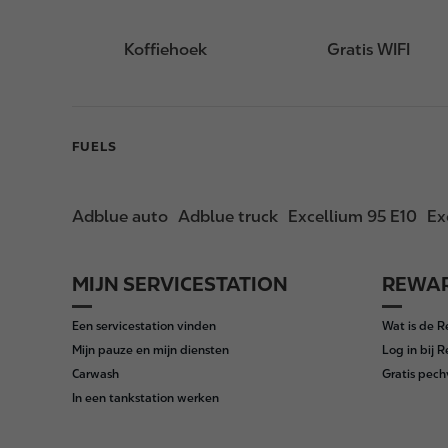
Koffiehoek
Gratis WIFI
FUELS
Adblue auto
Adblue truck
Excellium 95 E10
Ex
MIJN SERVICESTATION
REWAR
F
o
Een servicestation vinden
Wat is de 
o
Mijn pauze en mijn diensten
Log in bij 
t
Carwash
Gratis pech
e
In een tankstation werken
r