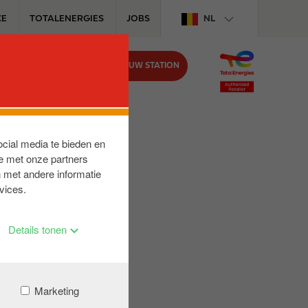
CE
TOTALENERGIES
JOBS
NL
VIND UW STATION
BIJ CIRCLE K
ocial media te bieden en
e met onze partners
 met andere informatie
vices.
Details tonen
Marketing