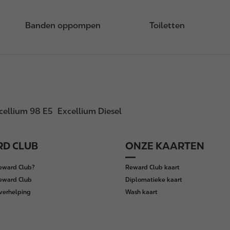
Banden oppompen
Toiletten
cellium 98 E5
Excellium Diesel
D CLUB
ONZE KAARTEN
Reward Club?
Reward Club kaart
Reward Club
Diplomatieke kaart
verhelping
Wash kaart