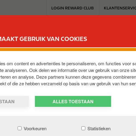
T
LOGIN REWARD CLUB
KLANTENSERVI
o
p
m
SERVICESTATION
REWARD CLUB
ELEKTROMOBILITEIT
WERKEN 
e
MAAKT GEBRUIK VAN COOKIES
n
u
ies om content en advertenties te personaliseren, om functies voor s
e analyseren. Ook delen we informatie over uw gebruik van onze sit
erteren en analyse. Deze partners kunnen deze gegevens combineren
m
,
BE-9620
,
BE
trekt of die ze hebben verzameld op basis van uw gebruik van hun ser
ESTAAN
ALLES TOESTAAN
Voorkeuren
Statistieken