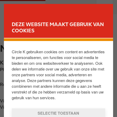
O
M
PARTICULIEREN
PROFESSIONELEN
v
a
e
i
r
n
DEZE WEBSITE MAAKT GEBRUIK VAN
s
n
COOKIES
VIND UW STATION
l
a
a
v
NIEUWPOORT
a
i
Circle K gebruiken cookies om content en advertenties
n
g
te personaliseren, om functies voor social media te
e
a
Kaai 52
,
Nieuwpoort
,
BE-8620
,
BE
bieden en om ons websiteverkeer te analyseren. Ook
n
t
delen we informatie over uw gebruik van onze site met
Phone:
+3222333744
n
i
onze partners voor social media, adverteren en
a
o
analyse. Deze partners kunnen deze gegevens
a
n
Routebeschrijving opvragen
combineren met andere informatie die u aan ze heeft
r
verstrekt of die ze hebben verzameld op basis van uw
d
gebruik van hun services.
Vind ons op
App Store
e
Vind ons op
Google Play
i
SELECTIE TOESTAAN
n