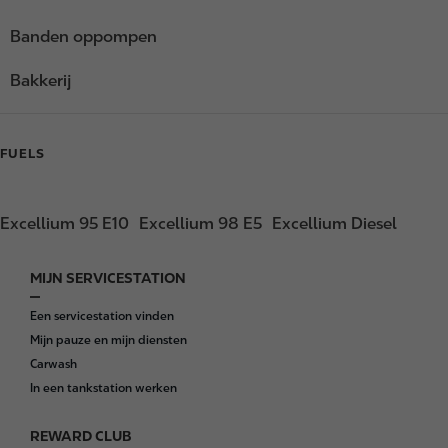
Banden oppompen
Bakkerij
FUELS
Excellium 95 E10
Excellium 98 E5
Excellium Diesel
MIJN SERVICESTATION
F
o
Een servicestation vinden
o
Mijn pauze en mijn diensten
t
Carwash
e
In een tankstation werken
r
REWARD CLUB