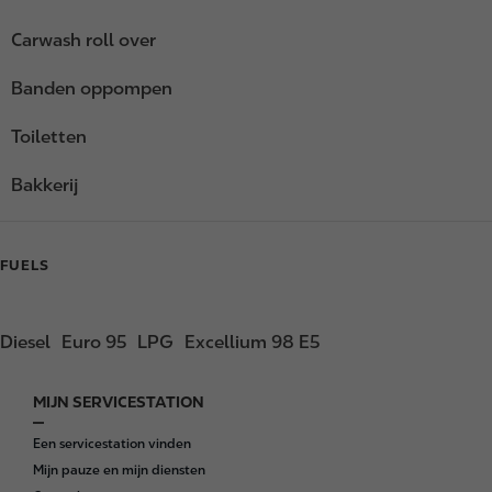
Carwash roll over
Banden oppompen
Toiletten
Bakkerij
FUELS
Diesel
Euro 95
LPG
Excellium 98 E5
MIJN SERVICESTATION
F
o
Een servicestation vinden
o
Mijn pauze en mijn diensten
t