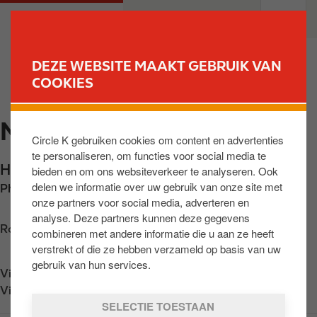
O
M
PARTICULIEREN
PROFESSIONELEN
v
a
e
i
r
n
DEZE WEBSITE MAAKT GEBRUIK VAN
s
n
COOKIES
VIND UW STATION
l
a
a
v
NEERPELT
a
i
Circle K gebruiken cookies om content en advertenties
n
g
te personaliseren, om functies voor social media te
e
a
Hamonterweg 16
,
Pelt
,
BE-3910
,
BE
bieden en om ons websiteverkeer te analyseren. Ook
n
t
delen we informatie over uw gebruik van onze site met
Phone:
+3211802979
n
i
onze partners voor social media, adverteren en
a
o
analyse. Deze partners kunnen deze gegevens
a
n
Routebeschrijving opvragen
combineren met andere informatie die u aan ze heeft
r
verstrekt of die ze hebben verzameld op basis van uw
d
gebruik van hun services.
Vind ons op
App Store
e
Vind ons op
Google Play
i
SELECTIE TOESTAAN
n