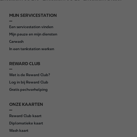
MIJN SERVICESTATION
F
o
Een servicestation vinden
o
Mijn pauze en mijn diensten
t
Carwash
e
In een tankstation werken
r
REWARD CLUB
Wat is de Reward Club?
Log in bij Reward Club
Gratis pechverhelping
ONZE KAARTEN
Reward Club kaart
Diplomatieke kaart
Wash kaart