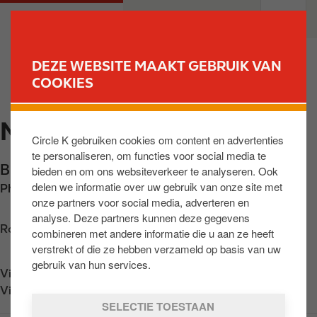
O
M
PARTICULIEREN
PROFESSIONELEN
v
a
e
i
r
n
DEZE WEBSITE MAAKT GEBRUIK VAN
s
n
COOKIES
VIND UW STATION
l
a
a
v
MELLE
a
i
Circle K gebruiken cookies om content en advertenties
n
g
te personaliseren, om functies voor social media te
e
a
Brusselsesteenweg 314
,
Melle
,
BE-9090
,
BE
bieden en om ons websiteverkeer te analyseren. Ook
n
t
delen we informatie over uw gebruik van onze site met
Phone:
+3292525795
n
i
onze partners voor social media, adverteren en
a
o
analyse. Deze partners kunnen deze gegevens
a
n
Routebeschrijving opvragen
combineren met andere informatie die u aan ze heeft
r
verstrekt of die ze hebben verzameld op basis van uw
d
gebruik van hun services.
Vind ons op
App Store
e
Vind ons op
Google Play
i
SELECTIE TOESTAAN
n