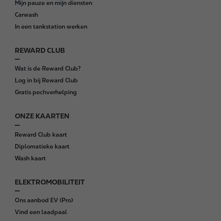
Mijn pauze en mijn diensten
t
Carwash
e
In een tankstation werken
r
REWARD CLUB
Wat is de Reward Club?
Log in bij Reward Club
Gratis pechverhelping
ONZE KAARTEN
Reward Club kaart
Diplomatieke kaart
Wash kaart
ELEKTROMOBILITEIT
Ons aanbod EV (Pro)
Vind een laadpaal