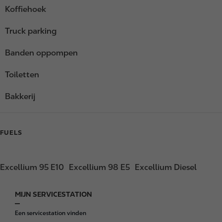
Koffiehoek
Truck parking
Banden oppompen
Toiletten
Bakkerij
FUELS
Excellium 95 E10
Excellium 98 E5
Excellium Diesel
MIJN SERVICESTATION
F
o
Een servicestation vinden
o