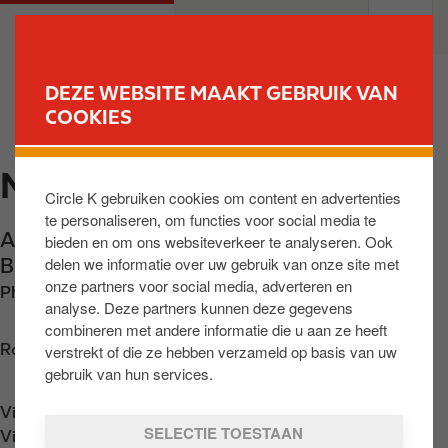
O
M
PARTICULIEREN
PROFESSIONELEN
v
a
e
i
r
n
DEZE WEBSITE MAAKT GEBRUIK VAN
s
n
COOKIES
VIND UW STATION
l
a
a
v
MALLE
a
i
Circle K gebruiken cookies om content en advertenties
n
g
te personaliseren, om functies voor social media te
e
a
Antwerpsesteenweg 391
,
Malle -Westmalle
,
bieden en om ons websiteverkeer te analyseren. Ook
n
t
delen we informatie over uw gebruik van onze site met
BE-2390
,
BE
n
i
onze partners voor social media, adverteren en
Phone:
+3233120691
a
o
analyse. Deze partners kunnen deze gegevens
a
n
combineren met andere informatie die u aan ze heeft
r
Routebeschrijving opvragen
verstrekt of die ze hebben verzameld op basis van uw
d
gebruik van hun services.
e
Vind ons op
App Store
i
SELECTIE TOESTAAN
Vind ons op
Google Play
n