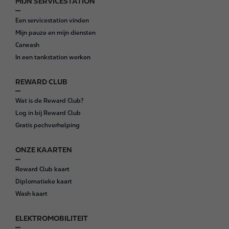
MIJN SERVICESTATION
F
o
Een servicestation vinden
o
Mijn pauze en mijn diensten
t
Carwash
e
In een tankstation werken
r
REWARD CLUB
Wat is de Reward Club?
Log in bij Reward Club
Gratis pechverhelping
ONZE KAARTEN
Reward Club kaart
Diplomatieke kaart
Wash kaart
ELEKTROMOBILITEIT