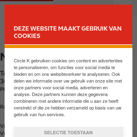
O
M
PARTICULIEREN
PROFESSIONELEN
v
a
e
i
r
n
DEZE WEBSITE MAAKT GEBRUIK VAN
s
n
COOKIES
VIND UW STATION
l
a
a
v
MALEIZEN
a
i
Circle K gebruiken cookies om content en advertenties
n
g
te personaliseren, om functies voor social media te
e
a
Terhulpensesteenweg 365
,
Overijse
,
BE-
bieden en om ons websiteverkeer te analyseren. Ook
n
t
delen we informatie over uw gebruik van onze site met
3090
,
BE
n
i
onze partners voor social media, adverteren en
Phone:
+32489830676
a
o
analyse. Deze partners kunnen deze gegevens
a
n
combineren met andere informatie die u aan ze heeft
r
Routebeschrijving opvragen
verstrekt of die ze hebben verzameld op basis van uw
d
gebruik van hun services.
e
Vind ons op
App Store
i
SELECTIE TOESTAAN
Vind ons op
Google Play
n