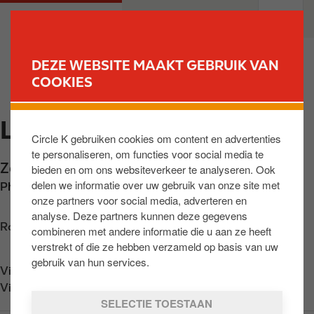
O
M
PARTICULIEREN
PROFESSIONELEN
v
a
e
i
r
n
DEZE WEBSITE MAAKT GEBRUIK VAN
s
n
COOKIES
VIND UW STATION
l
a
a
v
LOKEREN
a
i
Circle K gebruiken cookies om content en advertenties
n
g
te personaliseren, om functies voor social media te
e
a
Zelebaan 39-41
,
Lokeren
,
BE-9160
,
BE
bieden en om ons websiteverkeer te analyseren. Ook
n
t
delen we informatie over uw gebruik van onze site met
Phone:
+3293483506
n
i
onze partners voor social media, adverteren en
a
o
analyse. Deze partners kunnen deze gegevens
a
n
Routebeschrijving opvragen
combineren met andere informatie die u aan ze heeft
r
verstrekt of die ze hebben verzameld op basis van uw
d
gebruik van hun services.
Vind ons op
App Store
e
Vind ons op
Google Play
i
SELECTIE TOESTAAN
n