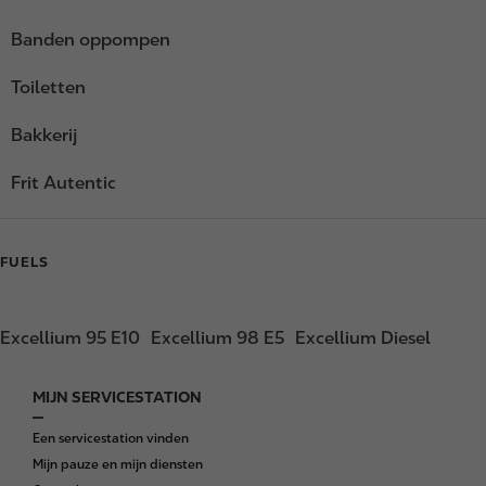
Banden oppompen
Toiletten
Bakkerij
Frit Autentic
FUELS
Excellium 95 E10
Excellium 98 E5
Excellium Diesel
MIJN SERVICESTATION
F
o
Een servicestation vinden
o
Mijn pauze en mijn diensten
t