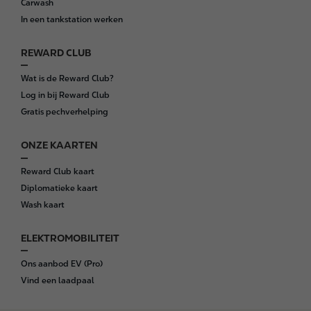
Carwash
e
In een tankstation werken
r
REWARD CLUB
Wat is de Reward Club?
Log in bij Reward Club
Gratis pechverhelping
ONZE KAARTEN
Reward Club kaart
Diplomatieke kaart
Wash kaart
ELEKTROMOBILITEIT
Ons aanbod EV (Pro)
Vind een laadpaal