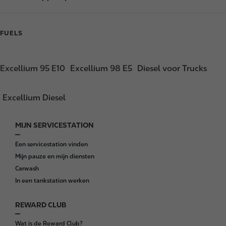
FUELS
Excellium 95 E10
Excellium 98 E5
Diesel voor Trucks
Excellium Diesel
MIJN SERVICESTATION
F
o
Een servicestation vinden
o
Mijn pauze en mijn diensten
t
Carwash
e
In een tankstation werken
r
REWARD CLUB
Wat is de Reward Club?