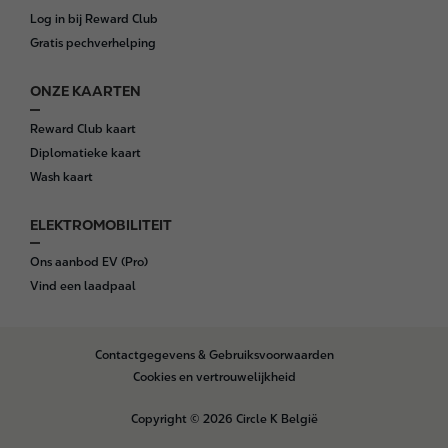
Log in bij Reward Club
Gratis pechverhelping
ONZE KAARTEN
Reward Club kaart
Diplomatieke kaart
Wash kaart
ELEKTROMOBILITEIT
Ons aanbod EV (Pro)
Vind een laadpaal
B
Contactgegevens & Gebruiksvoorwaarden
o
Cookies en vertrouwelijkheid
t
t
Copyright © 2026 Circle K België
o
m