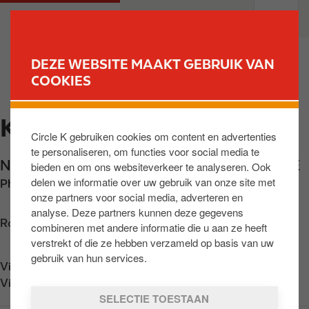
O
M
PARTICULIEREN
PROFESSIONELEN
v
a
e
i
r
n
DEZE WEBSITE MAAKT GEBRUIK VAN
s
n
COOKIES
VIND UW STATION
l
a
a
v
KNOKKE
a
i
Circle K gebruiken cookies om content en advertenties
n
g
te personaliseren, om functies voor social media te
e
a
Natienlaan 159a
,
Knokke-Heist
,
BE-8300
,
BE
bieden en om ons websiteverkeer te analyseren. Ook
n
t
delen we informatie over uw gebruik van onze site met
Phone:
+3250616224
n
i
onze partners voor social media, adverteren en
a
o
analyse. Deze partners kunnen deze gegevens
a
n
Routebeschrijving opvragen
combineren met andere informatie die u aan ze heeft
r
verstrekt of die ze hebben verzameld op basis van uw
d
gebruik van hun services.
Vind ons op
App Store
e
Vind ons op
Google Play
i
SELECTIE TOESTAAN
n