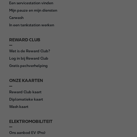
o
Een servicestation vinden
o
Mijn pauze en mijn diensten
t
Carwash
e
In een tankstation werken
r
REWARD CLUB
Wat is de Reward Club?
Log in bij Reward Club
Gratis pechverhelping
ONZE KAARTEN
Reward Club kaart
Diplomatieke kaart
Wash kaart
ELEKTROMOBILITEIT
Ons aanbod EV (Pro)