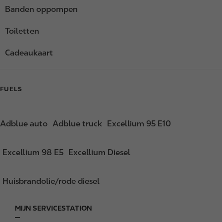
Banden oppompen
Toiletten
Cadeaukaart
FUELS
Adblue auto
Adblue truck
Excellium 95 E10
Excellium 98 E5
Excellium Diesel
Huisbrandolie/rode diesel
MIJN SERVICESTATION
F