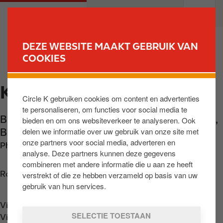
O
M
PARTICULIEREN
PROFESSIONELEN
v
a
e
i
r
n
DEZE WEBSITE MAAKT GEBRUIK VAN
s
n
COOKIES
VIND UW STATION
l
a
a
v
KALMTHOUT
a
i
Circle K gebruiken cookies om content en advertenties
n
g
te personaliseren, om functies voor social media te
e
a
Brasschaatsestwg 264
,
Kalmthout
,
BE-2920
,
bieden en om ons websiteverkeer te analyseren. Ook
n
t
delen we informatie over uw gebruik van onze site met
BE
n
i
onze partners voor social media, adverteren en
Phone:
+3236669898
a
o
analyse. Deze partners kunnen deze gegevens
a
n
combineren met andere informatie die u aan ze heeft
r
Routebeschrijving opvragen
verstrekt of die ze hebben verzameld op basis van uw
d
gebruik van hun services.
e
Vind ons op
App Store
i
SELECTIE TOESTAAN
Vind ons op
Google Play
n