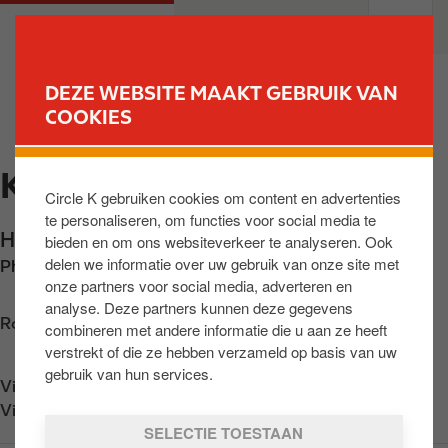
O
M
PARTICULIEREN
PROFESSIONELEN
v
a
e
i
r
n
DEZE WEBSITE MAAKT GEBRUIK VAN
s
n
COOKIES
VIND UW STATION
l
a
a
v
KALLO
a
i
Circle K gebruiken cookies om content en advertenties
n
g
te personaliseren, om functies voor social media te
e
a
Haendorpweg 1
,
Beveren
,
BE-9130
,
BE
bieden en om ons websiteverkeer te analyseren. Ook
n
t
delen we informatie over uw gebruik van onze site met
Phone:
+3235751658
n
i
onze partners voor social media, adverteren en
a
o
analyse. Deze partners kunnen deze gegevens
a
n
Routebeschrijving opvragen
combineren met andere informatie die u aan ze heeft
r
verstrekt of die ze hebben verzameld op basis van uw
d
gebruik van hun services.
Vind ons op
App Store
e
Vind ons op
Google Play
i
SELECTIE TOESTAAN
n