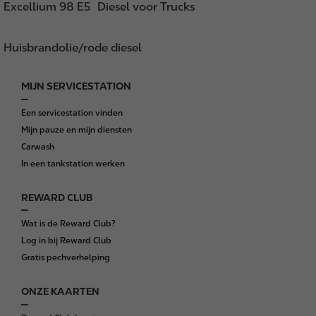
Excellium 98 E5
Diesel voor Trucks
Huisbrandolie/rode diesel
MIJN SERVICESTATION
F
o
Een servicestation vinden
o
Mijn pauze en mijn diensten
t
Carwash
e
In een tankstation werken
r
REWARD CLUB
Wat is de Reward Club?
Log in bij Reward Club
Gratis pechverhelping
ONZE KAARTEN