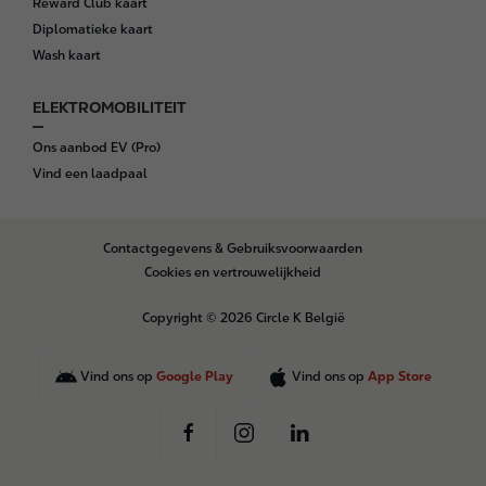
Reward Club kaart
Diplomatieke kaart
Wash kaart
ELEKTROMOBILITEIT
Ons aanbod EV (Pro)
Vind een laadpaal
B
Contactgegevens & Gebruiksvoorwaarden
o
Cookies en vertrouwelijkheid
t
t
Copyright © 2026 Circle K België
o
m
Vind ons op
Google Play
Vind ons op
App Store