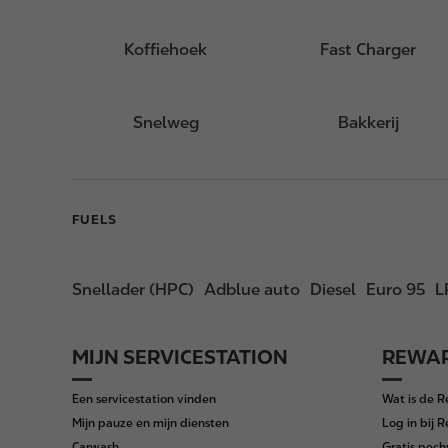
Koffiehoek
Fast Charger
Snelweg
Bakkerij
FUELS
Snellader (HPC)
Adblue auto
Diesel
Euro 95
L
MIJN SERVICESTATION
REWAR
F
o
Een servicestation vinden
Wat is de 
o
Mijn pauze en mijn diensten
Log in bij 
t
Carwash
Gratis pech