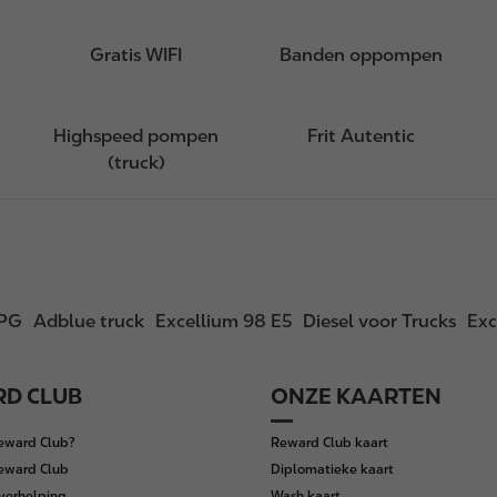
Gratis WIFI
Banden oppompen
Highspeed pompen
Frit Autentic
(truck)
PG
Adblue truck
Excellium 98 E5
Diesel voor Trucks
Exc
D CLUB
ONZE KAARTEN
Reward Club?
Reward Club kaart
Reward Club
Diplomatieke kaart
verhelping
Wash kaart