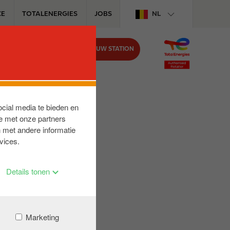
CE
TOTALENERGIES
JOBS
NL
VIND UW STATION
BIJ CIRCLE K
ocial media te bieden en
e met onze partners
 met andere informatie
vices.
Details tonen
Marketing