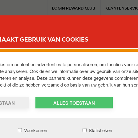
T
LOGIN REWARD CLUB
KLANTENSERVI
o
p
m
SERVICESTATION
REWARD CLUB
ELEKTROMOBILITEIT
WERKEN 
e
MAAKT GEBRUIK VAN COOKIES
n
u
NT E17
ies om content en advertenties te personaliseren, om functies voor s
e analyseren. Ook delen we informatie over uw gebruik van onze sit
nt
erteren en analyse. Deze partners kunnen deze gegevens combineren
,
Kalken
,
BE-9270
,
BE
trekt of die ze hebben verzameld op basis van uw gebruik van hun ser
ESTAAN
ALLES TOESTAAN
Voorkeuren
Statistieken