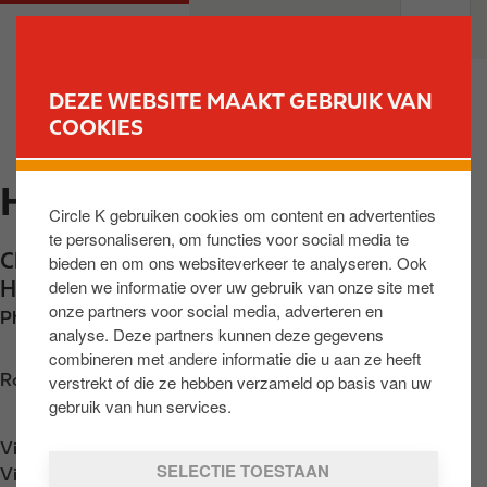
O
M
PARTICULIEREN
PROFESSIONELEN
v
a
e
i
r
n
DEZE WEBSITE MAAKT GEBRUIK VAN
s
n
COOKIES
VIND UW STATION
l
a
a
v
HAREN
a
i
Circle K gebruiken cookies om content en advertenties
n
g
te personaliseren, om functies voor social media te
e
a
Chaussée de Haecht - Haachtsestwg 1315
,
bieden en om ons websiteverkeer te analyseren. Ook
n
t
delen we informatie over uw gebruik van onze site met
Haren
,
BE-1130
,
BE
n
i
onze partners voor social media, adverteren en
Phone:
+3222430900
a
o
analyse. Deze partners kunnen deze gegevens
a
n
combineren met andere informatie die u aan ze heeft
r
Routebeschrijving opvragen
verstrekt of die ze hebben verzameld op basis van uw
d
gebruik van hun services.
e
Vind ons op
App Store
i
SELECTIE TOESTAAN
Vind ons op
Google Play
n