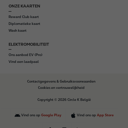
ONZE KAARTEN
Reward Club kaart
Diplomatieke kaart
Wash kaart
ELEKTROMOBILITEIT
Ons aanbod EV (Pro)
Vind een laadpaal
B
Contactgegevens & Gebruiksvoorwaarden
o
Cookies en vertrouwelijkheid
t
t
Copyright © 2026 Circle K België
o
m
Vind ons op
Google Play
Vind ons op
App Store