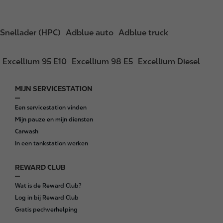
Snellader (HPC)
Adblue auto
Adblue truck
Excellium 95 E10
Excellium 98 E5
Excellium Diesel
MIJN SERVICESTATION
F
o
Een servicestation vinden
o
Mijn pauze en mijn diensten
t
Carwash
e
In een tankstation werken
r
REWARD CLUB
Wat is de Reward Club?
Log in bij Reward Club
Gratis pechverhelping