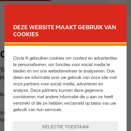
O
M
PARTICULIEREN
PROFESSIONELEN
v
a
e
i
r
n
DEZE WEBSITE MAAKT GEBRUIK VAN
s
n
COOKIES
VIND UW STATION
l
a
a
v
GISTEL
a
i
Circle K gebruiken cookies om content en advertenties
n
g
te personaliseren, om functies voor social media te
e
a
Torhoutsebaan 2
,
Gistel
,
BE-8470
,
BE
bieden en om ons websiteverkeer te analyseren. Ook
n
t
delen we informatie over uw gebruik van onze site met
Phone:
+3259303859
n
i
onze partners voor social media, adverteren en
a
o
analyse. Deze partners kunnen deze gegevens
a
n
Routebeschrijving opvragen
combineren met andere informatie die u aan ze heeft
r
verstrekt of die ze hebben verzameld op basis van uw
d
gebruik van hun services.
Vind ons op
App Store
e
Vind ons op
Google Play
i
SELECTIE TOESTAAN
n