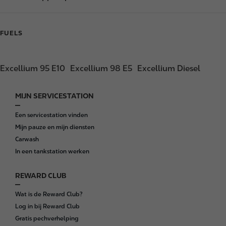
FUELS
Excellium 95 E10
Excellium 98 E5
Excellium Diesel
MIJN SERVICESTATION
F
o
Een servicestation vinden
o
Mijn pauze en mijn diensten
t
Carwash
e
In een tankstation werken
r
REWARD CLUB
Wat is de Reward Club?
Log in bij Reward Club
Gratis pechverhelping