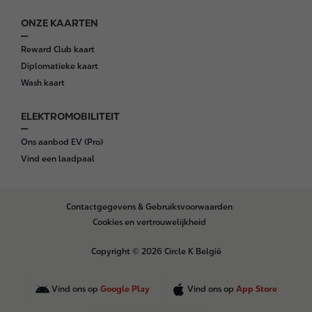
ONZE KAARTEN
Reward Club kaart
Diplomatieke kaart
Wash kaart
ELEKTROMOBILITEIT
Ons aanbod EV (Pro)
Vind een laadpaal
B
Contactgegevens & Gebruiksvoorwaarden
o
Cookies en vertrouwelijkheid
t
t
Copyright © 2026 Circle K België
o
m
Vind ons op
Google Play
Vind ons op
App Store