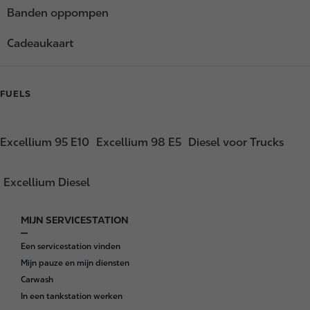
Banden oppompen
Cadeaukaart
FUELS
Excellium 95 E10
Excellium 98 E5
Diesel voor Trucks
Excellium Diesel
MIJN SERVICESTATION
F
o
Een servicestation vinden
o
Mijn pauze en mijn diensten
t
Carwash
e
In een tankstation werken
r