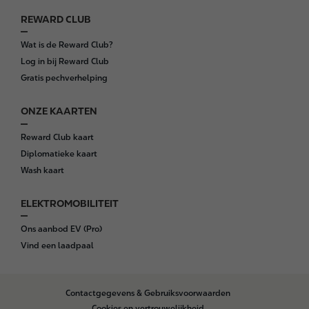
REWARD CLUB
Wat is de Reward Club?
Log in bij Reward Club
Gratis pechverhelping
ONZE KAARTEN
Reward Club kaart
Diplomatieke kaart
Wash kaart
ELEKTROMOBILITEIT
Ons aanbod EV (Pro)
Vind een laadpaal
B
Contactgegevens & Gebruiksvoorwaarden
o
Cookies en vertrouwelijkheid