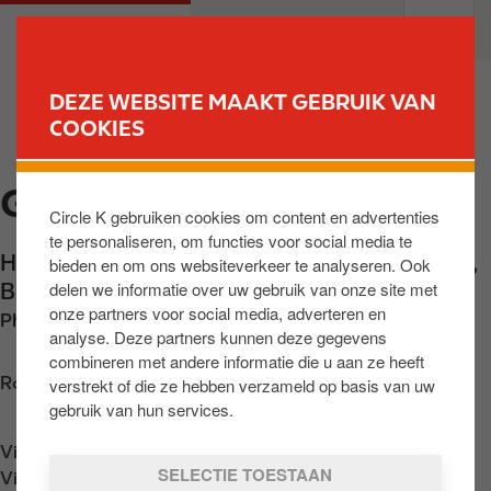
O
M
PARTICULIEREN
PROFESSIONELEN
v
a
e
i
r
n
DEZE WEBSITE MAAKT GEBRUIK VAN
s
n
COOKIES
VIND UW STATION
l
a
a
v
GERAARDSBERGEN
a
i
Circle K gebruiken cookies om content en advertenties
n
g
te personaliseren, om functies voor social media te
e
a
Hazelaarstraat 3
,
Geraardsbergen
,
BE-9500
,
bieden en om ons websiteverkeer te analyseren. Ook
n
t
delen we informatie over uw gebruik van onze site met
BE
n
i
onze partners voor social media, adverteren en
Phone:
+3254411144
a
o
analyse. Deze partners kunnen deze gegevens
a
n
combineren met andere informatie die u aan ze heeft
r
Routebeschrijving opvragen
verstrekt of die ze hebben verzameld op basis van uw
d
gebruik van hun services.
e
Vind ons op
App Store
i
SELECTIE TOESTAAN
Vind ons op
Google Play
n