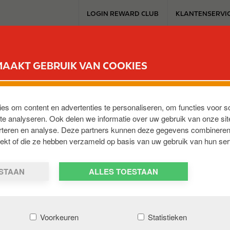
T
LOGIN REWARD CLUB
KLANTENSERVI
o
p
m
SERVICESTATION
REWARD CLUB
ELEKTROMOBILITEIT
WERKEN 
e
MAAKT GEBRUIK VAN COOKIES
n
u
NNES
ies om content en advertenties te personaliseren, om functies voor s
e analyseren. Ook delen we informatie over uw gebruik van onze sit
erteren en analyse. Deze partners kunnen deze gegevens combineren
,
BE-7387
,
BE
trekt of die ze hebben verzameld op basis van uw gebruik van hun ser
ESTAAN
ALLES TOESTAAN
Voorkeuren
Statistieken