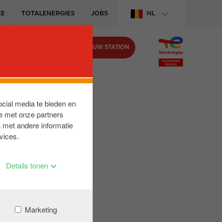
CE
TOTALENERGIES
JOBS
NL
VIND UW STATION
BIJ CIRCLE K
ocial media te bieden en
e met onze partners
 met andere informatie
vices.
Details tonen
Marketing