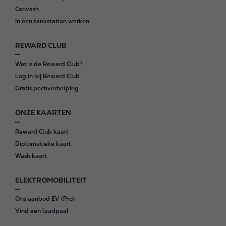
t
Carwash
e
In een tankstation werken
r
REWARD CLUB
Wat is de Reward Club?
Log in bij Reward Club
Gratis pechverhelping
ONZE KAARTEN
Reward Club kaart
Diplomatieke kaart
Wash kaart
ELEKTROMOBILITEIT
Ons aanbod EV (Pro)
Vind een laadpaal