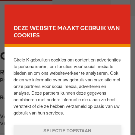
O
M
PARTICULIEREN
PROFESSIONELEN
v
a
e
i
r
n
DEZE WEBSITE MAAKT GEBRUIK VAN
s
n
COOKIES
VIND UW STATION
l
a
a
v
CHATELET
a
i
Circle K gebruiken cookies om content en advertenties
n
g
te personaliseren, om functies voor social media te
e
a
Rue de la Station 44
,
Châtelet
,
BE-6200
,
BE
bieden en om ons websiteverkeer te analyseren. Ook
n
t
delen we informatie over uw gebruik van onze site met
Phone:
+3271389351
n
i
onze partners voor social media, adverteren en
a
o
analyse. Deze partners kunnen deze gegevens
a
n
Routebeschrijving opvragen
combineren met andere informatie die u aan ze heeft
r
verstrekt of die ze hebben verzameld op basis van uw
d
gebruik van hun services.
Vind ons op
App Store
e
Vind ons op
Google Play
i
SELECTIE TOESTAAN
n