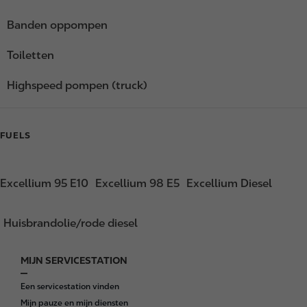
Banden oppompen
Toiletten
Highspeed pompen (truck)
FUELS
Excellium 95 E10
Excellium 98 E5
Excellium Diesel
Huisbrandolie/rode diesel
MIJN SERVICESTATION
F
o
Een servicestation vinden
o
Mijn pauze en mijn diensten