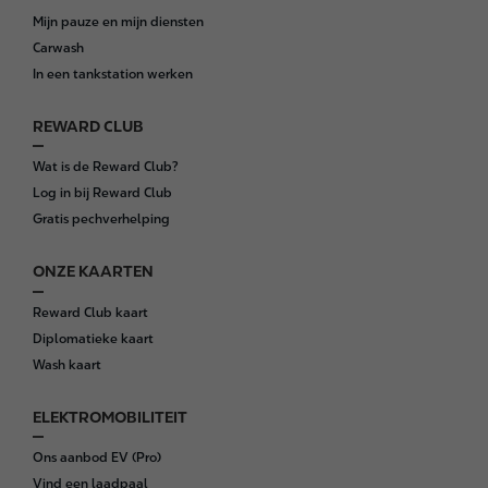
o
Mijn pauze en mijn diensten
t
Carwash
e
In een tankstation werken
r
REWARD CLUB
Wat is de Reward Club?
Log in bij Reward Club
Gratis pechverhelping
ONZE KAARTEN
Reward Club kaart
Diplomatieke kaart
Wash kaart
ELEKTROMOBILITEIT
Ons aanbod EV (Pro)
Vind een laadpaal