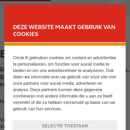
O
M
PARTICULIEREN
PROFESSIONELEN
v
a
e
i
r
n
DEZE WEBSITE MAAKT GEBRUIK VAN
s
n
COOKIES
VIND UW STATION
l
a
a
v
BRAINE-LE-CHATEAU
a
i
Circle K gebruiken cookies om content en advertenties
n
g
te personaliseren, om functies voor social media te
e
a
Rue de Mont St-Pont 167
,
Braine-Le-Château
,
bieden en om ons websiteverkeer te analyseren. Ook
n
t
delen we informatie over uw gebruik van onze site met
BE-1440
,
BE
n
i
onze partners voor social media, adverteren en
Phone:
+3223663754
a
o
analyse. Deze partners kunnen deze gegevens
a
n
combineren met andere informatie die u aan ze heeft
r
Routebeschrijving opvragen
verstrekt of die ze hebben verzameld op basis van uw
d
gebruik van hun services.
e
Vind ons op
App Store
i
SELECTIE TOESTAAN
Vind ons op
Google Play
n