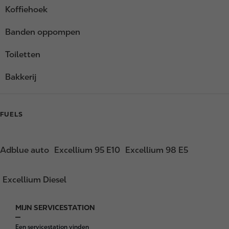
Koffiehoek
Banden oppompen
Toiletten
Bakkerij
FUELS
Adblue auto
Excellium 95 E10
Excellium 98 E5
Excellium Diesel
MIJN SERVICESTATION
F
o
Een servicestation vinden