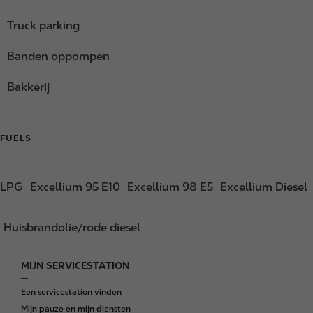
Truck parking
Banden oppompen
Bakkerij
FUELS
LPG
Excellium 95 E10
Excellium 98 E5
Excellium Diesel
Huisbrandolie/rode diesel
MIJN SERVICESTATION
F
o
Een servicestation vinden
o
Mijn pauze en mijn diensten