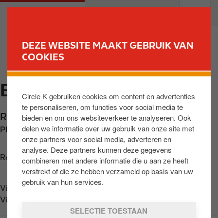
O
M
PARTICULIEREN
PROFESSIONELEN
v
a
e
i
r
n
DEZE WEBSITE MAAKT GEBRUIK VAN
s
n
COOKIES
VIND UW STATION
l
a
a
v
BIEVRE
a
i
Circle K gebruiken cookies om content en advertenties
n
g
te personaliseren, om functies voor social media te
e
a
Rue de Dinant 19
,
Bièvre
,
BE-5555
,
BE
bieden en om ons websiteverkeer te analyseren. Ook
n
t
delen we informatie over uw gebruik van onze site met
Phone:
+3261512113
n
i
onze partners voor social media, adverteren en
a
o
analyse. Deze partners kunnen deze gegevens
a
n
Routebeschrijving opvragen
combineren met andere informatie die u aan ze heeft
r
verstrekt of die ze hebben verzameld op basis van uw
d
gebruik van hun services.
Vind ons op
App Store
e
Vind ons op
Google Play
i
SELECTIE TOESTAAN
n