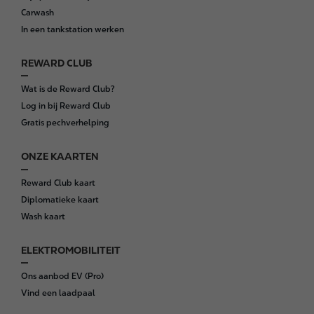
t
Carwash
e
In een tankstation werken
r
REWARD CLUB
Wat is de Reward Club?
Log in bij Reward Club
Gratis pechverhelping
ONZE KAARTEN
Reward Club kaart
Diplomatieke kaart
Wash kaart
ELEKTROMOBILITEIT
Ons aanbod EV (Pro)
Vind een laadpaal