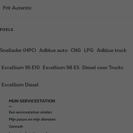
Frit Autentic
FUELS
Snellader (HPC)
Adblue auto
CNG
LPG
Adblue truck
Excellium 95 E10
Excellium 98 E5
Diesel voor Trucks
Excellium Diesel
MIJN SERVICESTATION
F
o
Een servicestation vinden
o
Mijn pauze en mijn diensten
t
Carwash
e