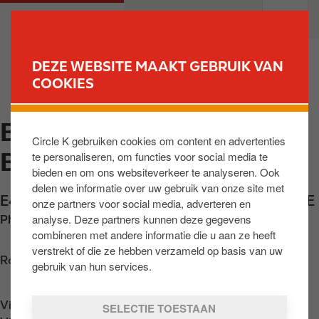
O
M
PARTICULIEREN
PROFESSIONELEN
v
a
e
i
r
n
DEZE WEBSITE MAAKT GEBRUIK VAN
s
n
COOKIES
VIND UW STATION
l
a
a
v
BIERGES - DIR.
a
i
Circle K gebruiken cookies om content en advertenties
n
g
BRUXELLES E411
te personaliseren, om functies voor social media te
e
a
bieden en om ons websiteverkeer te analyseren. Ook
n
t
delen we informatie over uw gebruik van onze site met
n
i
E411 Bierges Dir Bruxelles
,
Wavre
,
BE-1301
,
BE
onze partners voor social media, adverteren en
a
o
analyse. Deze partners kunnen deze gegevens
Phone:
+3210410364
a
n
combineren met andere informatie die u aan ze heeft
r
verstrekt of die ze hebben verzameld op basis van uw
Routebeschrijving opvragen
d
gebruik van hun services.
e
i
Vind ons op
App Store
SELECTIE TOESTAAN
n