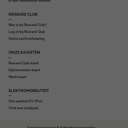
In een tankstation werken
r
REWARD CLUB
Wat is de Reward Club?
Log in bij Reward Club
Gratis pechverhelping
ONZE KAARTEN
Reward Club kaart
Diplomatieke kaart
Wash kaart
ELEKTROMOBILITEIT
Ons aanbod EV (Pro)
Vind een laadpaal
B
Contactgegevens & Gebruiksvoorwaarden