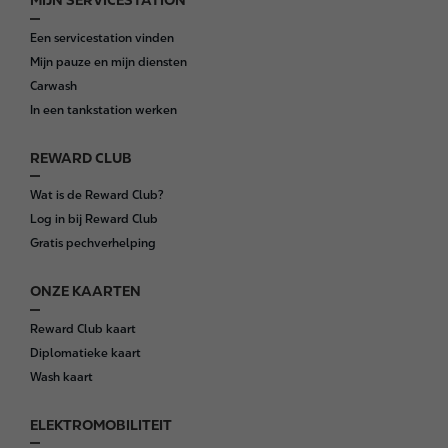
MIJN SERVICESTATION
F
o
Een servicestation vinden
o
Mijn pauze en mijn diensten
t
Carwash
e
In een tankstation werken
r
REWARD CLUB
Wat is de Reward Club?
Log in bij Reward Club
Gratis pechverhelping
ONZE KAARTEN
Reward Club kaart
Diplomatieke kaart
Wash kaart
ELEKTROMOBILITEIT