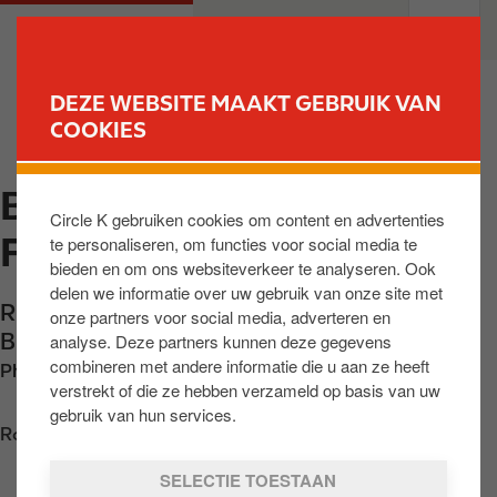
O
M
PARTICULIEREN
PROFESSIONELEN
v
a
e
i
r
n
DEZE WEBSITE MAAKT GEBRUIK VAN
s
n
COOKIES
VIND UW STATION
l
a
a
v
BALMORAL PEIFFER &
a
i
Circle K gebruiken cookies om content en advertenties
n
g
FILS
te personaliseren, om functies voor social media te
e
a
bieden en om ons websiteverkeer te analyseren. Ook
n
t
delen we informatie over uw gebruik van onze site met
n
i
Rue du Haut Balmoral 80
,
Jalhay
,
BE-4845
,
onze partners voor social media, adverteren en
a
o
BE
analyse. Deze partners kunnen deze gegevens
a
n
combineren met andere informatie die u aan ze heeft
Phone:
+3287475022
r
verstrekt of die ze hebben verzameld op basis van uw
d
gebruik van hun services.
Routebeschrijving opvragen
e
i
SELECTIE TOESTAAN
n