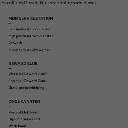
Excellium Diesel
Huisbrandolie/rode diesel
MIJN SERVICESTATION
F
o
Een servicestation vinden
o
Mijn pauze en mijn diensten
t
Carwash
e
In een tankstation werken
r
REWARD CLUB
Wat is de Reward Club?
Log in bij Reward Club
Gratis pechverhelping
ONZE KAARTEN
Reward Club kaart
Diplomatieke kaart
Wash kaart