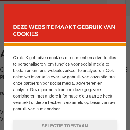
O
M
PARTICULIEREN
PROFESSIONELEN
v
a
e
i
r
n
DEZE WEBSITE MAAKT GEBRUIK VAN
s
n
COOKIES
VIND UW STATION
l
a
a
v
AMPSIN
a
i
Circle K gebruiken cookies om content en advertenties
n
g
te personaliseren, om functies voor social media te
e
a
Chaussée de Liege 162
,
Ampsin
,
BE-4540
,
BE
bieden en om ons websiteverkeer te analyseren. Ook
n
t
delen we informatie over uw gebruik van onze site met
Phone:
+3285315216
n
i
onze partners voor social media, adverteren en
a
o
analyse. Deze partners kunnen deze gegevens
a
n
Routebeschrijving opvragen
combineren met andere informatie die u aan ze heeft
r
verstrekt of die ze hebben verzameld op basis van uw
d
gebruik van hun services.
Vind ons op
App Store
e
Vind ons op
Google Play
i
SELECTIE TOESTAAN
n