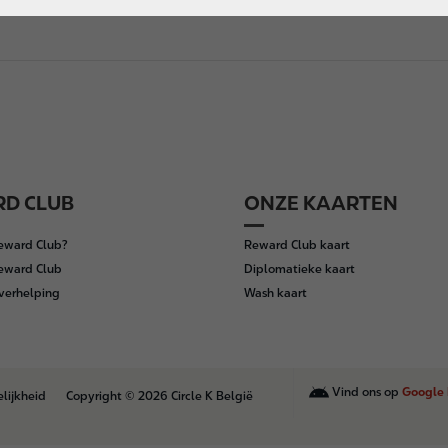
D CLUB
ONZE KAARTEN
Reward Club?
Reward Club kaart
Reward Club
Diplomatieke kaart
verhelping
Wash kaart
Vind ons op
Google 
lijkheid
Copyright © 2026 Circle K België