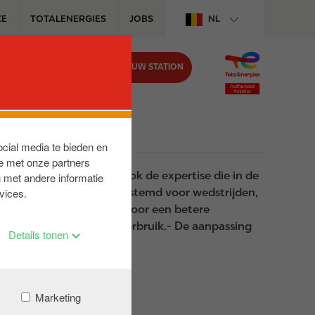
CE
TOTALENERGIES
JOBS
NL
VIND UW STATION
BIJ CIRCLE K
ocial media te bieden en
e met onze partners
bare technologieën. Ook de expertise die in de
 met andere informatie
erp van brandstoffen bestemd voor wedstrijden,
vices.
n van een formulering voor een betere
n een daling van het verbruik.- De aanpassing
Details tonen
Marketing