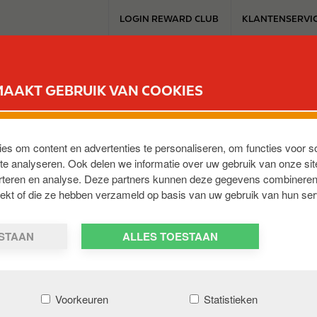
T
LOGIN REWARD CLUB
KLANTENSERVI
o
p
m
SERVICESTATION
REWARD CLUB
ELEKTROMOBILITEIT
WERKEN 
e
MAAKT GEBRUIK VAN COOKIES
n
u
chnologie die verder gaat” is ?
ies om content en advertenties te personaliseren, om functies voor s
e analyseren. Ook delen we informatie over uw gebruik van onze sit
 Researchcentra ontwikkeld op basis van de beste beschik
erteren en analyse. Deze partners kunnen deze gegevens combineren
met de grootste autofabrikanten, met name voor het ontw
trekt of die ze hebben verzameld op basis van uw gebruik van hun ser
punten is er een doorontwikkeling gemaakt:- Het uitwerke
e bedrijfsvoorwaarden (hogere drukken en temperaturen) e
ESTAAN
ALLES TOESTAAN
el biologische bestanddelen in brandstoffen.
Voorkeuren
Statistieken