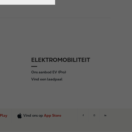
ELEKTROMOBILITEIT
Ons aanbod EV (Pro)
Vind een laadpaal
Play
Vind ons op
App Store