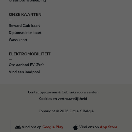
Gratis pechverhelping
ONZE KAARTEN
Reward Club kaart
Diplomatieke kaart
Wash kaart
ELEKTROMOBILITEIT
Ons aanbod EV (Pro)
Vind een laadpaal
B
Contactgegevens & Gebruiksvoorwaarden
o
Cookies en vertrouwelijkheid
t
t
Copyright © 2026 Circle K België
o
m
Vind ons op
Google Play
Vind ons op
App Store