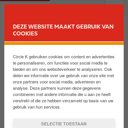
O
M
PARTICULIEREN
PROFESSIONELEN
v
a
e
i
r
n
DEZE WEBSITE MAAKT GEBRUIK VAN
s
n
COOKIES
VIND UW STATION
l
a
a
v
Waarom vergelijkt u EXCELLIUM met een
a
i
brandstof zonder additieven ?
Circle K gebruiken cookies om content en advertenties
n
g
te personaliseren, om functies voor social media te
e
a
bieden en om ons websiteverkeer te analyseren. Ook
n
t
Alle eigenschappen van EXCELLIUM werden getest in
delen we informatie over uw gebruik van onze site met
n
i
talrijke proeven (laboratoriumproeven, op
onze partners voor social media, adverteren en
a
o
proefbanken voor motoren en op de openbare weg).
analyse. Deze partners kunnen deze gegevens
a
n
Al deze proeven voldoen aan de Europese normen,
combineren met andere informatie die u aan ze heeft
r
waarbij brandstoffen zonder additieven altijd als
verstrekt of die ze hebben verzameld op basis van uw
d
referentie worden genomen.
gebruik van hun services.
e
i
SELECTIE TOESTAAN
n
Is dit nuttig: