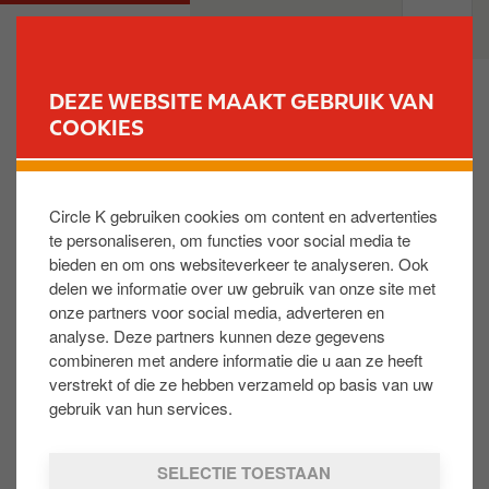
O
M
PARTICULIEREN
PROFESSIONELEN
v
a
e
i
r
n
DEZE WEBSITE MAAKT GEBRUIK VAN
s
n
COOKIES
VIND UW STATION
l
a
a
v
Waar kan ik het einde van mijn geldigheidsduur
a
i
raadplegen?
Circle K gebruiken cookies om content en advertenties
n
g
te personaliseren, om functies voor social media te
e
a
bieden en om ons websiteverkeer te analyseren. Ook
n
t
Per e-mail. Bij het inschrijven dient u aan te vinken
delen we informatie over uw gebruik van onze site met
n
i
dat u e-mails van TotalEnergies/Circle K wenst
onze partners voor social media, adverteren en
a
o
krijgen. 3 dagen vóór het einde van de dekking zal u
analyse. Deze partners kunnen deze gegevens
a
n
een verwittigingsmail ontvangen. U kan ook naar het
combineren met andere informatie die u aan ze heeft
r
callcenter bellen +32 2 289 16 60 (optie 2 na
verstrekt of die ze hebben verzameld op basis van uw
d
taalkeuze).
gebruik van hun services.
e
i
SELECTIE TOESTAAN
n
Is dit nuttig: