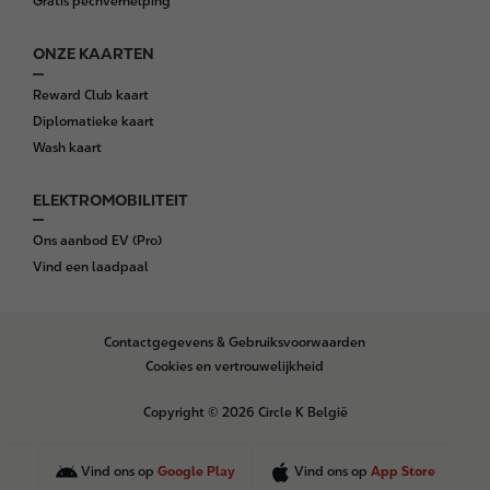
Gratis pechverhelping
ONZE KAARTEN
Reward Club kaart
Diplomatieke kaart
Wash kaart
ELEKTROMOBILITEIT
Ons aanbod EV (Pro)
Vind een laadpaal
B
Contactgegevens & Gebruiksvoorwaarden
o
Cookies en vertrouwelijkheid
t
t
Copyright © 2026 Circle K België
o
m
Vind ons op
Google Play
Vind ons op
App Store