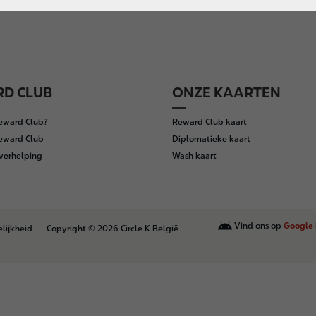
D CLUB
ONZE KAARTEN
Reward Club?
Reward Club kaart
Reward Club
Diplomatieke kaart
verhelping
Wash kaart
Vind ons op
Google 
lijkheid
Copyright © 2026 Circle K België