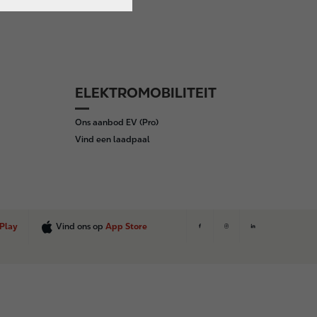
ELEKTROMOBILITEIT
Ons aanbod EV (Pro)
Vind een laadpaal
Play
Vind ons op
App Store