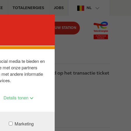
CE
TOTALENERGIES
JOBS
NL
VIND UW STATION
BIJ CIRCLE K
ocial media te bieden en
e met onze partners
staat eveneens vermeld op het transactie ticket
 met andere informatie
vices.
Details tonen
Marketing