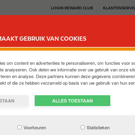
T
LOGIN REWARD CLUB
KLANTENSERVI
o
p
m
SERVICESTATION
REWARD CLUB
ELEKTROMOBILITEIT
WERKEN 
e
MAAKT GEBRUIK VAN COOKIES
n
u
rd Club kaart niet.
ies om content en advertenties te personaliseren, om functies voor s
e analyseren. Ook delen we informatie over uw gebruik van onze sit
en begint met 9926 of 9924 voor de truckers. Het nummer 
erteren en analyse. Deze partners kunnen deze gegevens combineren
trekt of die ze hebben verzameld op basis van uw gebruik van hun ser
ESTAAN
ALLES TOESTAAN
Voorkeuren
Statistieken