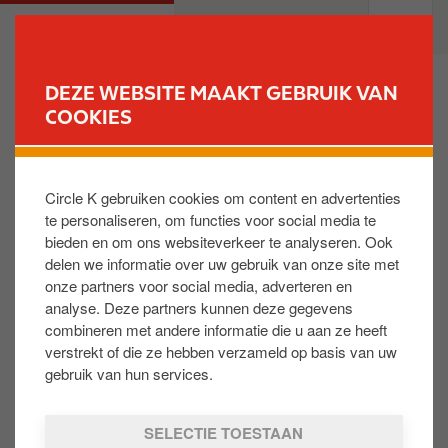
O
M
PARTICULIEREN
PROFESSIONELEN
v
a
e
i
r
n
DEZE WEBSITE MAAKT GEBRUIK VAN
s
n
COOKIES
VIND UW STATION
l
a
a
v
Ik heb wel getankt maar mijn tankbeurt niet op de
a
i
kaart kunnen laten registreren. Ben ik nu gedekt
Circle K gebruiken cookies om content en advertenties
n
g
door Gratis Pechverhelping ?
te personaliseren, om functies voor social media te
e
a
bieden en om ons websiteverkeer te analyseren. Ook
n
t
delen we informatie over uw gebruik van onze site met
Het is belangrijk het ticket van de geldige tankbeurt
n
i
onze partners voor social media, adverteren en
die u recht zou geven op dekking bij te houden. Dit
a
o
analyse. Deze partners kunnen deze gegevens
betreft enkel tankbeurten uitgevoerd buiten de
a
n
combineren met andere informatie die u aan ze heeft
openingsuren van het station. Dit ticket kan
r
verstrekt of die ze hebben verzameld op basis van uw
trouwens tot 30 dagen na de tankbeurt op uw
d
gebruik van hun services.
getrouwheidskaart geregistreerd worden. Staat u in
e
panne, dan kan u zich laten depanneren door eerst
i
SELECTIE TOESTAAN
het Touring lidgeld te betalen. Dit bedrag kan u later
n