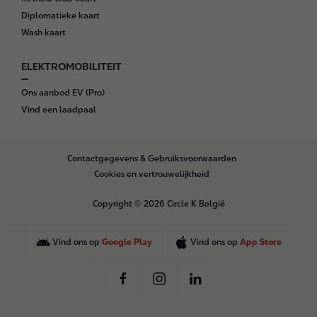
Diplomatieke kaart
Wash kaart
ELEKTROMOBILITEIT
Ons aanbod EV (Pro)
Vind een laadpaal
B
Contactgegevens & Gebruiksvoorwaarden
o
Cookies en vertrouwelijkheid
t
t
Copyright © 2026 Circle K België
o
m
Vind ons op
Google Play
Vind ons op
App Store