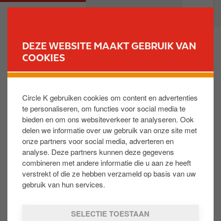
O
M
PARTICULIEREN
PROFESSIONELEN
v
a
e
i
r
n
DEZE WEBSITE MAAKT GEBRUIK VAN
s
n
COOKIES
VIND UW STATION
l
a
a
v
Hoe kan ik mijn puntensaldo raadplegen?
a
i
Circle K gebruiken cookies om content en advertenties
n
g
te personaliseren, om functies voor social media te
e
a
U kan uw puntensaldo raadplegen bij het inloggen
bieden en om ons websiteverkeer te analyseren. Ook
n
t
op de website Circlek.be. Uw saldo is ook beschikbaar
delen we informatie over uw gebruik van onze site met
n
i
op uw aankoopbonnetjes.
onze partners voor social media, adverteren en
a
o
analyse. Deze partners kunnen deze gegevens
a
n
combineren met andere informatie die u aan ze heeft
r
verstrekt of die ze hebben verzameld op basis van uw
Is dit nuttig:
d
gebruik van hun services.
JA
NEE
e
i
SELECTIE TOESTAAN
n