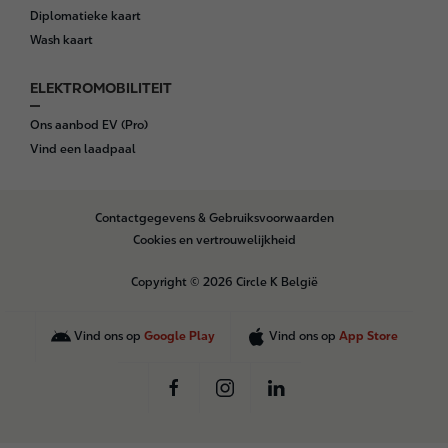
Diplomatieke kaart
Wash kaart
ELEKTROMOBILITEIT
Ons aanbod EV (Pro)
Vind een laadpaal
B
Contactgegevens & Gebruiksvoorwaarden
o
Cookies en vertrouwelijkheid
t
t
Copyright © 2026 Circle K België
o
m
Vind ons op
Google Play
Vind ons op
App Store