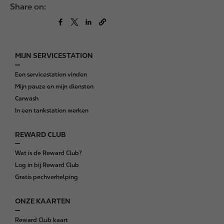
Share on:
MIJN SERVICESTATION
F
o
Een servicestation vinden
o
Mijn pauze en mijn diensten
t
Carwash
e
In een tankstation werken
r
REWARD CLUB
Wat is de Reward Club?
Log in bij Reward Club
Gratis pechverhelping
ONZE KAARTEN
Reward Club kaart