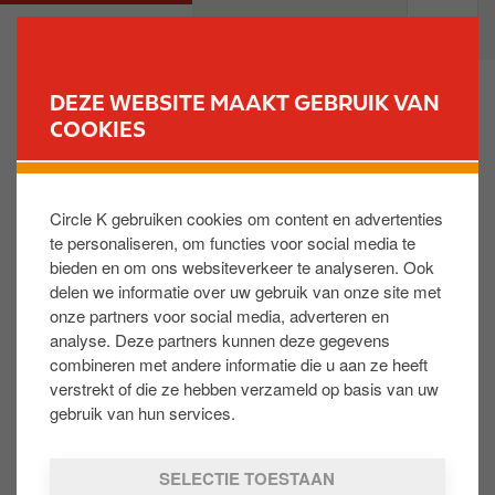
O
M
PARTICULIEREN
PROFESSIONELEN
v
a
e
i
r
n
DEZE WEBSITE MAAKT GEBRUIK VAN
s
n
COOKIES
VIND UW STATION
l
a
a
v
Quelle différence existe-t-il entre les carburants
a
i
EXCELLIUM et ceux des autres marques de
Circle K gebruiken cookies om content en advertenties
n
g
carburant ?
te personaliseren, om functies voor social media te
e
a
bieden en om ons websiteverkeer te analyseren. Ook
n
t
delen we informatie over uw gebruik van onze site met
Depuis 2005, TotalEnergies vend ses carburants
n
i
onze partners voor social media, adverteren en
EXCELLIUM via des stations-service en Europe et
a
o
analyse. Deze partners kunnen deze gegevens
dans d’autres parties du monde.EXCELLIUM est un
a
n
combineren met andere informatie die u aan ze heeft
carburant de qualité supérieure qui remporte un
r
verstrekt of die ze hebben verzameld op basis van uw
certain succès. Il est né d’une collaboration entre les
d
gebruik van hun services.
départements Raffinage, Marketing et Recherches de
e
TotalEnergies et est le résultat d’une combinaison de
i
SELECTIE TOESTAAN
différents facteurs : expérience, connaissance des
n