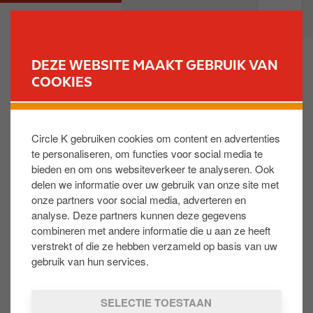
O
M
PARTICULIEREN
PROFESSIONELEN
v
a
e
i
r
n
DEZE WEBSITE MAAKT GEBRUIK VAN
s
n
COOKIES
VIND UW STATION
l
a
a
v
Que faire pour avoir une nouvelle carte ?
a
i
Circle K gebruiken cookies om content en advertenties
n
g
te personaliseren, om functies voor social media te
e
a
Nous vous invitons à chercher une nouvelle carte
bieden en om ons websiteverkeer te analyseren. Ook
n
t
dans une station TotalEnergies.
delen we informatie over uw gebruik van onze site met
n
i
onze partners voor social media, adverteren en
a
o
analyse. Deze partners kunnen deze gegevens
a
n
combineren met andere informatie die u aan ze heeft
Is dit nuttig:
r
verstrekt of die ze hebben verzameld op basis van uw
JA
NEE
d
gebruik van hun services.
e
i
SELECTIE TOESTAAN
n
Share on: