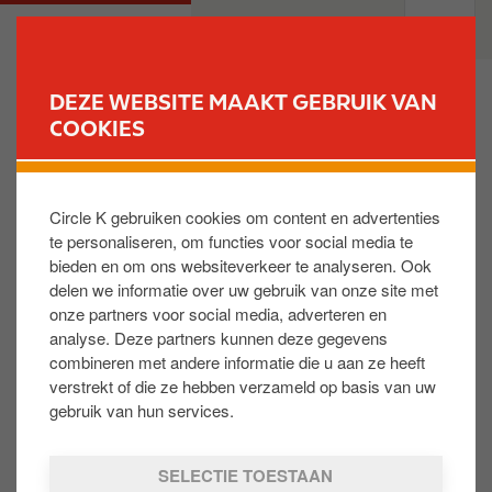
O
M
PARTICULIEREN
PROFESSIONELEN
v
a
e
i
r
n
DEZE WEBSITE MAAKT GEBRUIK VAN
s
n
COOKIES
VIND UW STATION
l
a
a
v
Puis-je récupérer les points d’une carte perdue ou
a
i
volée ?
Circle K gebruiken cookies om content en advertenties
n
g
te personaliseren, om functies voor social media te
e
a
bieden en om ons websiteverkeer te analyseren. Ook
n
t
Oui, vous pouvez transférer tous vos points et vos
delen we informatie over uw gebruik van onze site met
n
i
coordonnées de votre ancienne carte vers une
onze partners voor social media, adverteren en
a
o
nouvelle carte en vous connectant grâce à votre
analyse. Deze partners kunnen deze gegevens
a
n
ancien numéro de carte. Si vous ne le possédez plus,
combineren met andere informatie die u aan ze heeft
r
contactez le Call Center au +32 2 289 16 60 (option
verstrekt of die ze hebben verzameld op basis van uw
d
2 après le choix de la langue)
gebruik van hun services.
e
i
SELECTIE TOESTAAN
n
Is dit nuttig: