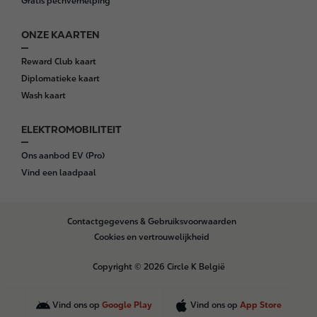
Gratis pechverhelping
ONZE KAARTEN
Reward Club kaart
Diplomatieke kaart
Wash kaart
ELEKTROMOBILITEIT
Ons aanbod EV (Pro)
Vind een laadpaal
B
Contactgegevens & Gebruiksvoorwaarden
o
Cookies en vertrouwelijkheid
t
t
Copyright © 2026 Circle K België
o
m
Vind ons op
Google Play
Vind ons op
App Store