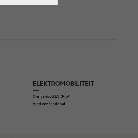
ELEKTROMOBILITEIT
Ons aanbod EV (Pro)
Vind een laadpaal