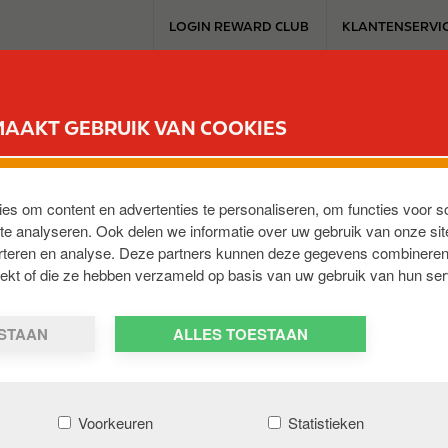
T
LOGIN REWARD CLUB
KLANTENSERVI
o
p
m
SERVICESTATION
REWARD CLUB
ELEKTROMOBILITEIT
WERKEN 
e
MAAKT GEBRUIK VAN COOKIES
n
u
LLIUM est « une technologie qui va plu
ies om content en advertenties te personaliseren, om functies voor s
e analyseren. Ook delen we informatie over uw gebruik van onze sit
les centres de recherche TotalEnergies sur la base des meil
erteren en analyse. Deze partners kunnen deze gegevens combineren
 fabricants automobiles, notamment pour la conception de c
trekt of die ze hebben verzameld op basis van uw gebruik van hun ser
sé pour les points suivants :
ESTAAN
ALLES TOESTAAN
ant une meilleure protection des moteurs dans des condit
une diminution de la consommation.
e toujours plus important d'éléments biologiques dans les
Voorkeuren
Statistieken