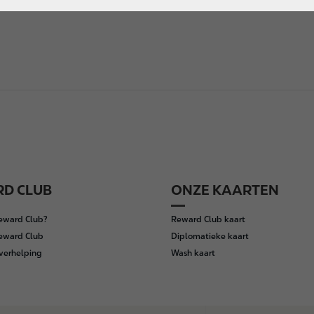
D CLUB
ONZE KAARTEN
Reward Club?
Reward Club kaart
Reward Club
Diplomatieke kaart
verhelping
Wash kaart