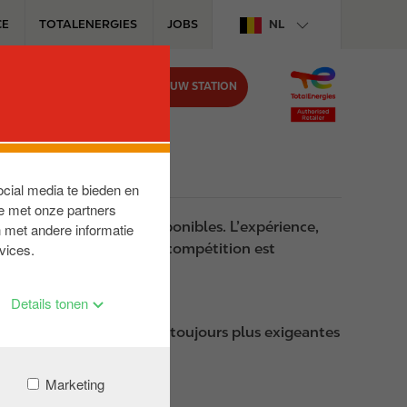
CE
TOTALENERGIES
JOBS
NL
VIND UW STATION
BIJ CIRCLE K
s loin » ?
ocial media te bieden en
e met onze partners
leures technologies disponibles. L’expérience,
 met andere informatie
arburants destinés à la compétition est
vices.
Details tonen
ions de fonctionnement toujours plus exigeantes
 carburants.
Marketing