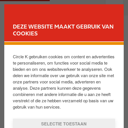
O
M
PARTICULIEREN
PROFESSIONELEN
v
a
e
i
r
n
DEZE WEBSITE MAAKT GEBRUIK VAN
s
n
COOKIES
VIND UW STATION
l
a
a
v
Je suis inscrit à l'Assistance Dépannage Gratuite, je
a
i
suis en panne et on ne me retrouve pas dans la
Circle K gebruiken cookies om content en advertenties
n
g
base de données.
te personaliseren, om functies voor social media te
e
a
bieden en om ons websiteverkeer te analyseren. Ook
n
t
delen we informatie over uw gebruik van onze site met
Avez-vous validé un plein valable de minimum 25
n
i
onze partners voor social media, adverteren en
litres ou de 8 litres pour les motos pour prolonger
a
o
analyse. Deze partners kunnen deze gegevens
votre couverture à l'Assistance Dépannage Gratuite ?
a
n
combineren met andere informatie die u aan ze heeft
Votre numéro de plaque est-il bien renseigné sur
r
verstrekt of die ze hebben verzameld op basis van uw
votre compte ? Vous êtes-vous inscrit à l’assistance
d
gebruik van hun services.
dépannage ? Si vous pouvez répondre à l’affirmative
e
à toutes les questions ci-dessous, veuillez contacter
i
SELECTIE TOESTAAN
le Call-Center (+32 2 289 16 60 -option 2 après le
n